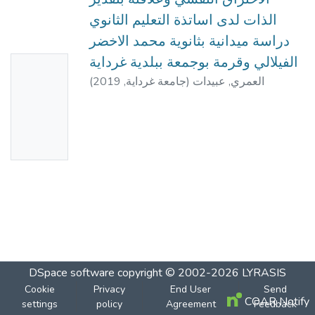
الذات لدى اساتذة التعليم الثانوي
دراسة ميدانية بثانوية محمد الاخضر
الفيلالي وقرمة بوجمعة ببلدية غرداية
No
(
2019
,
جامعة غرداية
)
العمري, عبيدات
Thumbn
ail
Availabl
e
DSpace software
copyright © 2002-2026
LYRASIS
Cookie
Privacy
End User
Send
COAR Notify
settings
policy
Agreement
Feedback