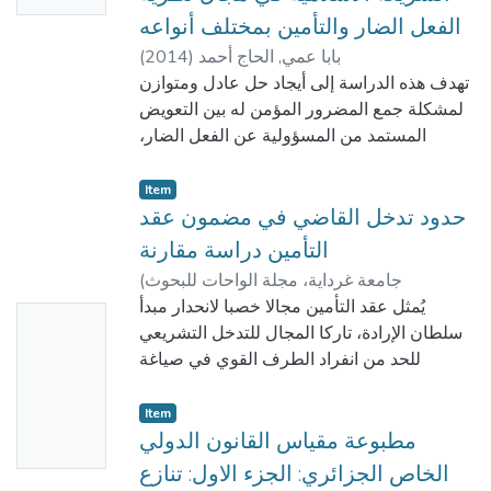
المحور الثاني : أثر الطرق العلمية الحديثة
الفعل الضار والتأمين بمختلف أنواعه
والمسائل ذات الصلة في إثبات ( التلقيح
بابا عمي, الحاج أحمد
)
2014
(
الاصطناعي، تأجير الأرحام، الممارسات الطبية
تهدف هذه الدراسة إلى أيجاد حل عادل ومتوازن
الواقعة على الجنين،...).
لمشكلة جمع المضرور المؤمن له بين التعويض
المستمد من المسؤولية عن الفعل الضار،
والمبلغ المتحصل عليه تنفيذا لعقد التأمين،
وبهدف التوصل إلى الحل الأمثل لإشكالية الجمع
Item
ركزنا على دراسة الإلتزامات المتبادلة بين
حدود تدخل القاضي في مضمون عقد
إطراف التأمين بالموازات مع دراسة أثر الصفة
التأمين دراسة مقارنة
التعويضية على تأمينات الأشياء والأشخاص.
جامعة غرداية، مجلة الواحات للبحوث
(
إذ خلصنا إلى أن الإلتزامات في عقد التأمين هي
والدراسات ، كلية الحقوق والعلوم السياسيه
,
يُمثل عقد التأمين مجالا خصبا لانحدار مبدأ
No
تبادل بين قسط التأمين ومبلغ التعويض، منتقدين
بابا عمي, الحاج أحمد
)
2017
سلطان الإرادة، تاركا المجال للتدخل التشريعي
التوجه القائل بأن التأمين هو مبادلة للقسط
Thumbn
للحد من انفراد الطرف القوي في صياغة
بالأمان وبالنسبة لمبدأ التعويض خلصنا إلى أن
ail
ونمذجة عقد التأمين، وكذا إلزام المشرع
فرضه يؤدي إلى إزدواجية عقد التأمين وبالتالي
المتعاقدين على إبرام أنواع معينة من التأمين،
Availabl
Item
نرى بأن رفع مبدأ التعويض يؤدي إلى توحيد عقد
فيجبر المتعاقد على الالتزام، مثل تأمينات
مطبوعة مقياس القانون الدولي
e
التأمين، لإن إبقاء مبدأ التعويض يسببب إغتناءا
المسؤولية، التي صارت من ضروريات الحياة
الخاص الجزائري: الجزء الاول: تنازع
لشركات التأمين على حساب المؤمن له