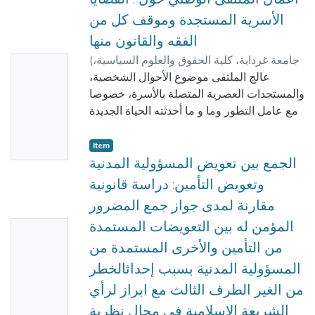
الأسرية المستجدة وموقف كل من
الفقه والقانون منها
جامعة غرداية، كلية الحقوق والعلوم السياسية،
(
No
فخار, حمو
;
بابا
)
قسم الحقوق
,
2021-11-13
عالج الملتقى موضوع الأحوال الشخصية،
Thumbn
عمي, الحاج أحمد
;
أبو القاسم, عيسى
والمستجدات العصرية المتصلة بالأسرة، خصوصا
ail
مع عامل التطور وما و ما أحدثته الحياة الجديدة
Availabl
من مشكلات وقضايا كثيرة بسبب التقدم
المتسارع للبشرية في مجالات عديدة، وبسبب
e
Item
التأثر بمعطيات الحياة المعاصرة وتعقد أوضاعها
الجمع بين تعويض المسؤولية المدنية
وتعدد أنماطها وقضاياها من جهة، ومن جهة
وتعويض التأمين: دراسة قانونية
أخرى حاجة الفرد في هذا العصر لمعرفة موقف
مقارنة لمدى جواز جمع المضرور
القانون الشريعة في مثل هذه القضايا، التي
المؤمن له بين التعويضات المستمدة
No
عالجها الملتقى في محورين :
محاور الملتقى:
من التأمين والأخرى المستمدة من
Thumbn
المحور الأول : أثر وسائل التكنولوجيا الحديثة
المسؤولية المدنية بسبب إحداثالخطر
ail
على الأسرة ( وسائل التواصل، الزواج
من الغير الطرف الثالث مع ابراز لرأي
Availabl
الإلكتروني، الخيانة الزوجية عبر الوسائل
الشريعة الاسلامية في مجال نظرية
e
الإلكترونية، وغيرها....).