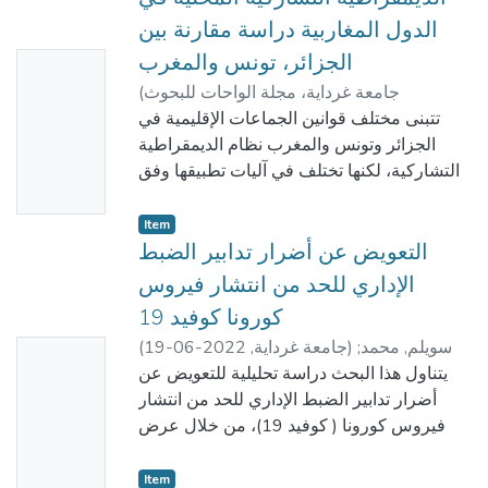
الدول المغاربية دراسة مقارنة بين
الجزائر، تونس والمغرب
No
جامعة غرداية، مجلة الواحات للبحوث
(
Thumbn
والدراسات ، كلية الحقوق والعلوم السياسيه
,
تتبنى مختلف قوانين الجماعات الإقليمية في
ail
سويلم, محمد
)
2021
الجزائر وتونس والمغرب نظام الديمقراطية
Availabl
التشاركية، لكنها تختلف في آليات تطبيقها وفق
e
قانون كل دولة، ففي تونس يتبنى المشرع
مجموعة متعددة من الوسائل الفعالة لتطبيق
Item
الديمقراطية التشاركية، أهمها الاستفتاء المحلي
التعويض عن أضرار تدابير الضبط
والميزانية التشاركية، بينما تقل تلك الفعالية لدى
الإداري للحد من انتشار فيروس
المشرع المغربي، الذي يعتمد أساسا على نظام
كورونا كوفيد 19
العرائض وهذه الآليات غير كافية لدى المشرع
سويلم, محمد
;
)
جامعة غرداية
,
2022-06-19
(
No
الجزائري، الذي يتبنى نظام الاستشارة فقط في
شطيبة, محمد
يتناول هذا البحث دراسة تحليلية للتعويض عن
قانون البلدية، دون قانون الولاية.
Thumbn
أضرار تدابير الضبط الإداري للحد من انتشار
ail
فيروس كورونا ( كوفيد 19)، من خلال عرض
Availabl
أساس التعويض وذلك بالتطرق لأساس
مسؤولية الدولة أو بالأحرى مسؤولية الإدارة عن
e
Item