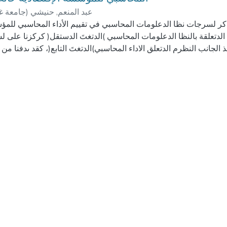
جامعة غر
)
عبد المنعم, حنيشي
 دكر لسرجات نظا الدعلومات المحاسبي في تقييم الأداء المحاسبي للمؤ
م الدتعلقة بالنظا الدعلومات المحاسبي )الدتغتَ الدستقل( كركزنا على ل
ذ الجانب النظرم الدتعلق الاداء المحاسبي)الدتغتَ التابع(، كقد ىدفنا من 
الإجابة على الإشكالية ال:
لجانب التطبيقي قمنا بإسقاط لدا تم عرضو في الجانب النظرم من خلا
بغرداية
ا الدعلومات المحاسبي، من تم طريقة انتقاؿ الدعلومة المحاسبية بتُ م
لمحاسبي ىي القوائم الدالر لذل قمنا بدراستها كبرليل التغتَات الطارئة ع
من 2012 إلذ 2015 ، كاستنباط أىم النسب كالدؤشرات الدالية لذا كذلك للوقوؼ على Th
 role of the outputs of the accounting information system in eva
itution. In the theoretical aspect, we discussed the concepts rela
variable) and focused on its outputs that reflect the essence of
iables in an attempt to answer the main problem of the research:
f the outputs of the accounting information system in drawing up
ce of the Algerian economic institution ?"