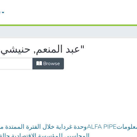
e
Browsing by Author "عبد المنعم, حنيشي"
Browse
المحاسبي للمؤسسة الإقتصادية حالة