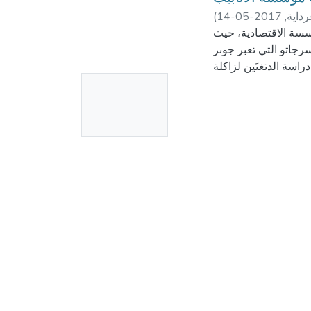
(
2017-05-14
,
داية
سسة الاقتصادية، حيث
سرجاتو التي تعبر جوىر
دراسة الدتغتَين لزاكلة
No
رئيسية للبحث كالتي ىي
"أين يكمن دور مخرجات نظام المعلومات المحاسبي في رسم صورة تقييمية عن الأداء المحاسبي للمؤسسة
Thumbnail
الإقتصادية الجزائرية؟"
Available
ؿ دراسة حالة لدؤسسة
تصنيع الأنابيب الحلزكنية ALPHA PIPE  كعينة للمؤسسات الاقتصادية الجزائرية، حيث تم التعريف
ديرياتها، كعرفنا أنا
ليها كذلك خلاؿ الفتًة
أثر لسرجات نظم الدعلومات
paper deals with the
of the economic inst
system (independent 
to study the two var
"Where is the role o
accounting performan