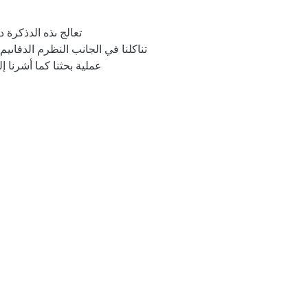
تعالج ىذه الدذكرة
تناكلنا في الجانب النظرم الدفاىي
عملية بحثنا كما أشرنا إل
كأما فيما لؼص ا
بالدؤسسة ككذا جهة الدسؤكلة على نظ
من اىم منتجات النظا ا
is
luating the accounting performance
ted to the accounting information
 our research process. Our aim is
 an assessment picture of the