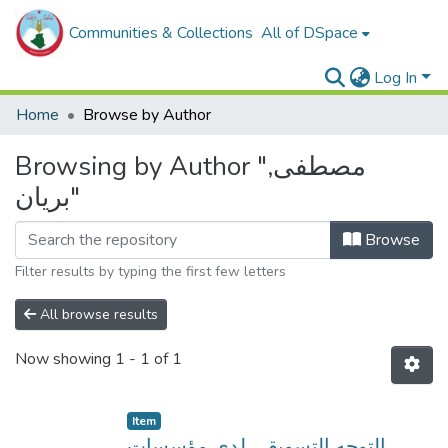
Communities & Collections
All of DSpace
Log In
Home
Browse by Author
Browsing by Author "مصطفى,
بريان"
Browse
Filter results by typing the first few letters
All browse results
Now showing
1 - 1 of 1
Item
التوجه التسويقي لدى مؤسسات