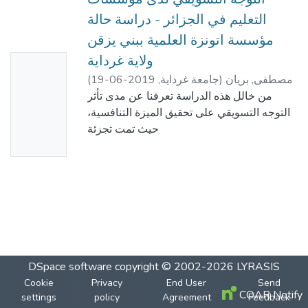
التعليم في الجزائر - دراسة حالة
مؤسسة اتونزة العلمية ببني يزقن
ولاية غرداية
No
(
2019-06-19
,
جامعة غرداية
)
مصطفى, بريان
Thumbn
من خالل هذه الدراسة تعرفنا عن مدى تأثر
ail
التوجه التسويقي على تحقيق الميزة التنافسية،
Availabl
حيث تمت تجزئة
e
الدراسة إلى فصمين، الفصل األول دراسات
نظرية أما الفصل الثاني دراسات تطبيقية.
الفصل األول والمتعمق بالجانب النظري من
البحث، حيث خصص المبحث األول لممتغير
المستقل والمتمثل في
التوجو التسويقي، أما المبحث الثاني فخصص
لممتغير التابع والمتمثل في الميزة التنافسية
والمبحث الثالث لمدراسات
DSpace software
copyright © 2002-2026
LYRASIS
السابقة، أما الفصل الثاني فكان عبارة عن
Cookie
Privacy
End User
Send
دراسة ميدانية عمى موظفي ومدراء مدرسة
COAR Notify
settings
policy
Agreement
Feedback