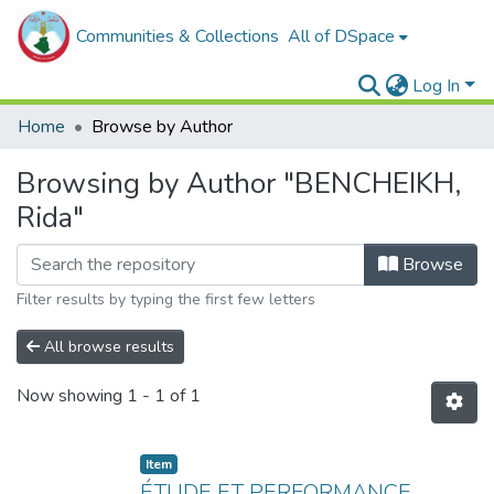
Communities & Collections
All of DSpace
Log In
Home
Browse by Author
Browsing by Author "BENCHEIKH,
Rida"
Browse
Filter results by typing the first few letters
All browse results
Now showing
1 - 1 of 1
Item
ÉTUDE ET PERFORMANCE