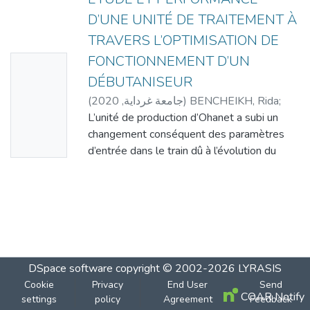
D’UNE UNITÉ DE TRAITEMENT À
TRAVERS L’OPTIMISATION DE
FONCTIONNEMENT D’UN
No
DÉBUTANISEUR
Thumbn
(
2020
,
جامعة غرداية
)
BENCHEIKH, Rida
;
ail
DEBA, Zohra
L’unité de production d’Ohanet a subi un
Availabl
changement conséquent des paramètres
e
d’entrée dans le train dû à l’évolution du
gisement dans le temps et qui a eu pour
conséquence
une chute considérable dans la production.
L’objectif de cette étude est d’optimiser les
paramètres de fonctionnement de la
colonne DEBUTANISEUR afin de
maximiser les produits finaux qui répondent
DSpace software
copyright © 2002-2026
LYRASIS
aux
Cookie
Privacy
End User
Send
COAR Notify
settings
spécifications de vente, pour cela nous
policy
Agreement
Feedback