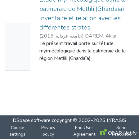
palmeraie de Metlili (Ghardaïa) :
Inventaire et relation avec les
différentes strates
No
(
2015
,
جامعة غرداية
)
DAREM, Akila.
Thumbn
Le présent travail porte sur l’étude
ail
myrmécologique dans la palmeraie de la
Availabl
région Metlili (Ghardaïa).
e
Dans ce contexte, un inventaire quantitatif
et qualitatif de fourmis est réalisé dans trois
stations
différentes, grâce à trois techniques (pots
Barber, quadrats et filet fauchoir). Cette
étude a permis de
recenser 12 espèces de Formicidae
réparties en 3 sous familles (Myrmicinae,
DSpace software
copyright © 2002-2026
LYRASIS
Formicinae et
Cookie
Privacy
End User
Send
Dolichoderinae). La richesse totale la plus
COAR Notify
settings
policy
Agreement
Feedback