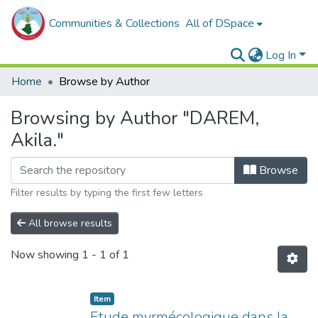
Communities & Collections
All of DSpace
Log In
Home
Browse by Author
Browsing by Author "DAREM,
Akila."
Browse
Filter results by typing the first few letters
All browse results
Now showing
1 - 1 of 1
Item
Etude myrmécologique dans la