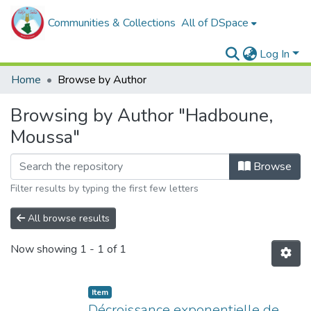
Communities & Collections
All of DSpace
Log In
Home
Browse by Author
Browsing by Author "Hadboune,
Moussa"
Browse
Filter results by typing the first few letters
All browse results
Now showing
1 - 1 of 1
Item
Décroissance exponentielle de