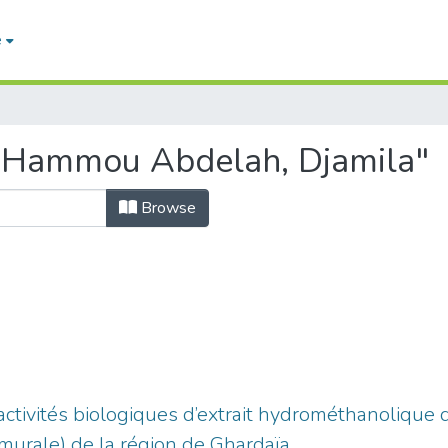
e
"Hammou Abdelah, Djamila"
Browse
activités biologiques d’extrait hydrométhanolique 
urale) de la région de Ghardaïa