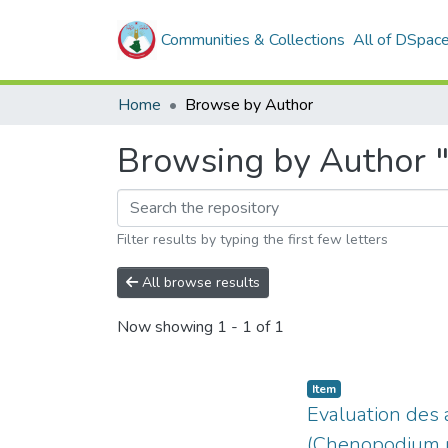
Communities & Collections
All of DSpac
Home
Browse by Author
Browsing by Author 
Filter results by typing the first few letters
All browse results
Now showing
1 - 1 of 1
Item
Evaluation des 
(Chenopodium m