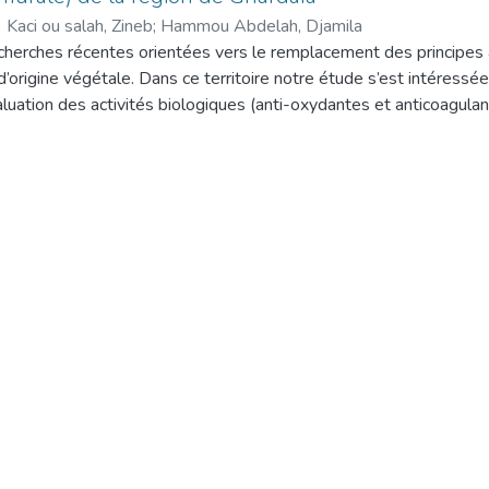
)
Kaci ou salah, Zineb
;
Hammou Abdelah, Djamila
cherches récentes orientées vers le remplacement des principes 
’origine végétale. Dans ce territoire notre étude s’est intéressée
évaluation des activités biologiques (anti-oxydantes et anticoagula
 extraits de la partie aérienne de Chenopodium murale a l’état f
rdaïa (Oued M’Zab) en utilisant un système de solvant méthanol/e
e de certains métabolites secondaires par le criblage phytochimiq
es tanins, des flavonoïdes, des coumarines, des quinones, des a
aponosides dans les deux extraits de la plante étudié à l’état fra
ive de certaine classes des composes phénoliques a été effectué
iques. Les résultats obtenus ont montré que les taux de tous 
énols totaux, flavonoïdes, acides phénols et tanins condensés) 
nte à l’état frais (39,31±0,76 mg EAG/g, 35,07±2,45 mg ER/g, 6
4±1001,23 µg EC/g respectivement), en comparaison avec ceux d
sec.
nt de ces extraits a été évalué in vitro par les tests ABTS, pouvo
RAP) et blanchissement du β-carotène. Les résultats les plus imp
 obtenus avec l’extrait hydrométhanolique de la plante à l’état fra