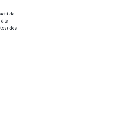
actif de
 à la
ntes) des
rais et sec
au.
ue a
lcaloïdes, des
is et sec
 par des
les composes
sont élevés dans
753,13±434,05
e l’extrait
ir
ortants pour
is où les CI50