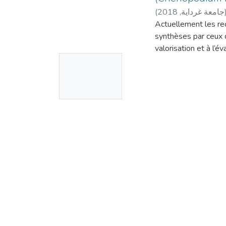
(
2018
,
جامعة غرداية
Actuellement les re
synthèses par ceux d
valorisation et à l’
No
composes phénoliques
de la région de Gha
Thumbnail
L’analyse qualitativ
Available
montré la présence d
terpénoïdes et des s
L’analyse quantitat
méthodes colorimétr
phénoliques (polyph
l’extrait de la pla
µg EAC/g et 5489,6
de la plante à l’état 
Le pouvoir antioxyda
réducteur de fer (F
les trois testes sont