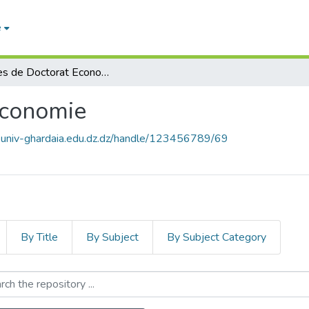
e
Thèses de Doctorat Economie
Economie
e.univ-ghardaia.edu.dz.dz/handle/123456789/69
By Title
By Subject
By Subject Category