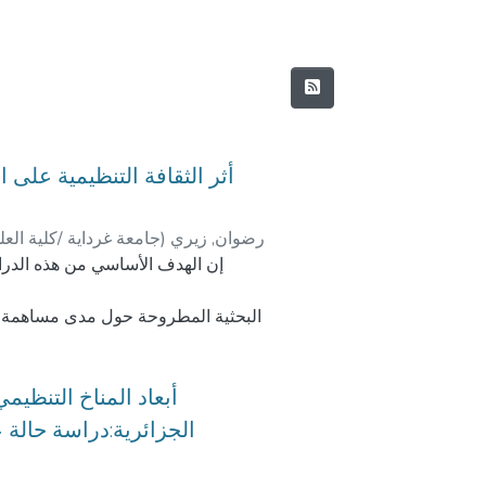
أثر الثقافة التنظيمية على
جامعة غرداية /كلية العل
)
رضوان, زيري
إن الهدف الأساسي من هذه الدراس
البحثية المطروحة حول مدى مساهمة الث
التنظيمي( في التأثير على الأداء الو
أبعاد المناخ التنظي
لذلك قمنا ببناء استبانة لجمع البيان،
الجزائرية:دراسة حالة 