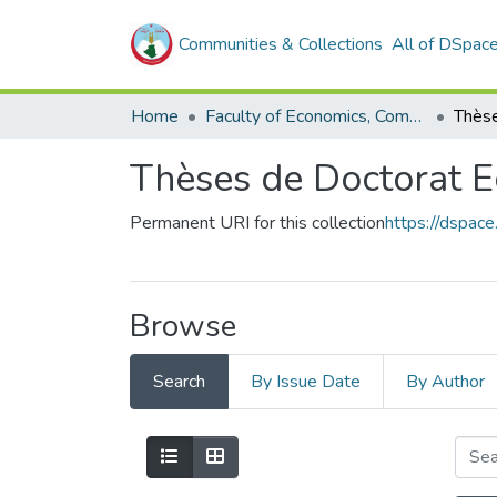
Communities & Collections
All of DSpac
Home
Faculty of Economics, Commercial Sciences and Management Sciences
Thèses de Doctorat 
Permanent URI for this collection
https://dspac
Browse
Search
By Issue Date
By Author