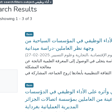
Subject: search.filters.subject.أداء وظيفي
×
arch Results
showing
1 - 3 of 3
Item
 الأداء الوظيفي في المؤسسات السياحية من
وجهة نظر العاملين-دراسة ميدانية
(
2025-02-27
,
وم الإقتصادية ،التجارية وعلوم التسيير
ة يتجلى في الوصول إلى المعرفة العلمية الناتجة عن
معالجة المشكلة
No
قافة التنظيمية بأبعادها )روح الجماعة، المشاركة في
اتخاذ القرار والالتزام
mbnail
ظيفي من وجهة نظر العاملين بالمؤسسات الفندقية لولاية
Item
ailable
تيسمسيلت، وتحقيقا
مي وأثره على الأداء الوظيفي في الدؤسسات
ات وتوزيعها على جميع العاملين بالمؤسسات محل الدراسة
عينة من العاملين بمؤسسة اتصالات الجزائر
كما اعتمدنا على
المديرية العملياتية بغرداية
برنامج الحزمة الإحصائية للعلوم الاجتماعية نسخة ) 26 ( في المعالجة والتحليل.