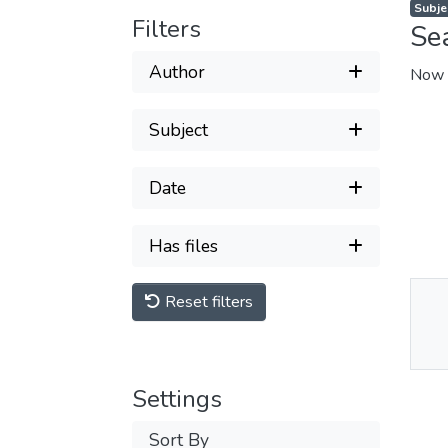
Filters
Se
Author
Now 
Subject
Date
Has files
Reset filters
Thu
Av
Settings
Sort By