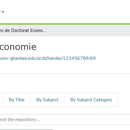
e
Thèses de Doctorat Economie
Economie
e.univ-ghardaia.edu.dz.dz/handle/123456789/69
By Title
By Subject
By Subject Category