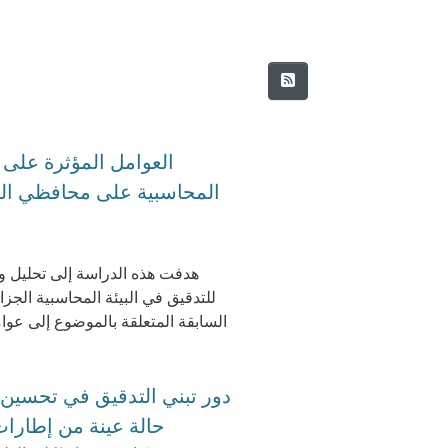
العوامل المؤثرة على ت
المحاسبية على محافظي الح
هدفت هذه الدراسة إلى تحليل وم
للتدقيق في البيئة المحاسبية الجز
السابقة المتعلقة بالموضوع إلى ع،
المنظمات المهنية، التشريعات،
الاستقلالية، فريق العمل،الأتعاب (؛و
دور تبني التدقيق في تحسين 
التحليلي لتحليل العلاقة بين العوامل ا
حالة عينة من إطارا
جهة أخرى من حيث أربع متغيرات (ا