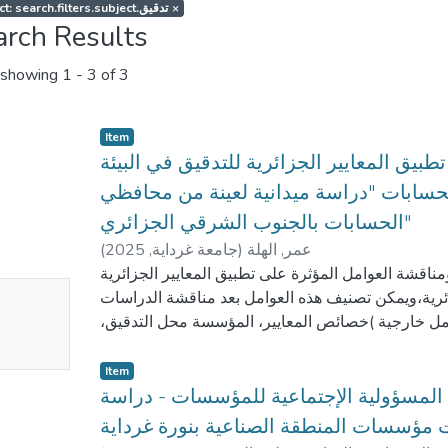
Subject: search.filters.subject.تدقيق
×
arch Results
showing
1 - 3 of 3
Item
طبيق المعايير الجزائرية للتدقيق في البيئة
سابات "دراسة ميدانية لعينة من محافظي
الحسابات بالجنوب الشرقي الجزائري"
(
2025
,
جامعة غرداية
)
عمر, الهلة
ناقشة العوامل المؤثرة على تطبيق المعايير الجزائرية
No
ائرية،ويمكن تصنيف هذه العوامل بعد مناقشة الدراسات
mbnail
وامل خارجية )خصائص المعايير، المؤسسة محل التدقيق
 والقوانين (؛وعوامل داخلية (الكفاءة والتأهيل، الخبرة
ailable
تم الاعتماد في هذه الدراسة على المنهج الوصفي لمعرفة
Item
مستوى تبني مختلف المعايير الجزائرية للتدقيق(NAA) من طرف عينة الدراسة، والمنهج
المسؤولية الإجتماعية للمؤسسات - دراسة
لمدروسة من جهة وتطبيق المعايير الجزائرية للتدقيق من
ت مؤسسات المنطقة الصناعية بنورة غرداية
لتكوين،ممارسة المهنة، ممارسة المهنة وفق إصدارات