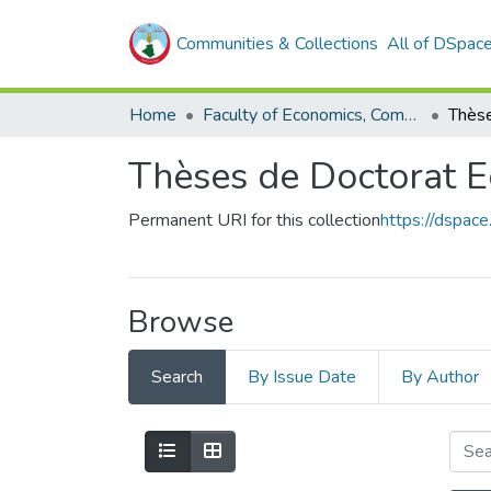
Communities & Collections
All of DSpac
Home
Faculty of Economics, Commercial Sciences and Management Sciences
Thèses de Doctorat 
Permanent URI for this collection
https://dspac
Browse
Search
By Issue Date
By Author