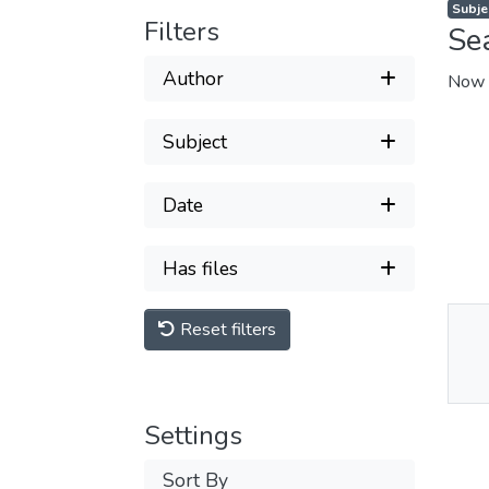
Filters
Se
Author
Now 
Subject
Date
Has files
Reset filters
Thu
Av
Settings
Sort By