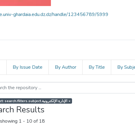
ce.univ-ghardaia.edu.dz.dz/handle/123456789/5999
s
By Issue Date
By Author
By Title
By Subj
Subject: search.filters.subject.الإدارة الإلكترونية
×
arch Results
showing
1 - 10 of 18