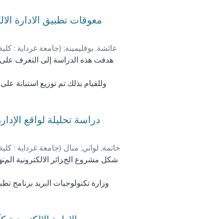
ﻣﻌﻮﻗﺎﺕ ﺗﻄﺒﻴﻖ ﺍﻻﺩﺍﺭﺓ ﺍﻻﻟ
جامعة غرداية : كلية
)
;
عائشة, بوقليمينة
هدفت ﻫﺬﻩ ﺍﻟﺪﺭﺍﺳﺔ ﺇلى ﺍﻟﺘﻌﺮﻑ ﻋﻠﻰ ﺃﻫ
ﺍﻟﺪﺭﺍﺳﺔ ﺍ ﺇلىﻭﺟﻮﺩﻣﻌﻮﻗﺎﺕ ﺗﺘﻌﻠﻖﺑ
ﺩﺭﺍﺳﺔ تحليلة ﻟﻮﺍﻗﻊ ﺍﻹﺩﺍﺭﺓ
duct that, a questionnaire was
جامعة غرداية : كلية
)
ﻣﻨﺎﻝ
;
خاتمة, ﻟﻮﺍتي
ﺷﻜﻞ ﻣﺸﺮﻭﻉ ﺍلجﺰﺍﺋﺮ ﺍﻻﻟﻜﺘﺮﻭﻧﻴﺔ ﺍلمﻨﻬﺠﻴ
s (Ksar-el hirane -Laghouat). The
ﻭﺯﺍﺭﺓ ﺗﻜﻨﻮﻟﻮﺟﻴﺎﺕ ﺍﻟبرﻳﺪ ﺑﺮﻧﺎﻣﺞ ﺗﻄ
nsufficient the technical obstacles
 financial capabilities.