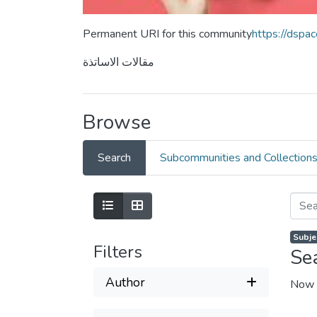
Permanent URI for this community
https://dspa
مقالات الاساتذة
Browse
Search
Subcommunities and Collection
Filters
Se
Author
Now 