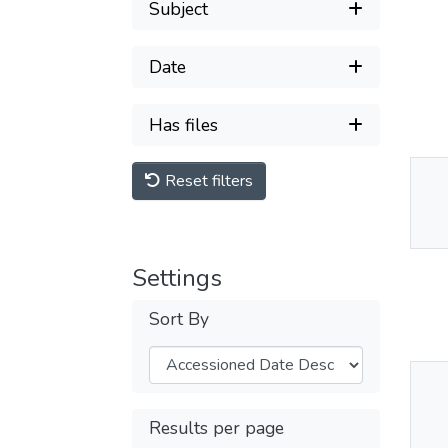
Subject
Date
Has files
Reset filters
Thu
Av
Settings
Sort By
Thu
Results per page
Av