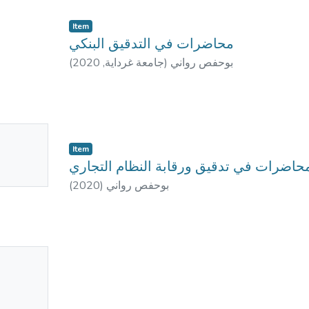
Item
محاضرات في التدقيق البنكي
(
2020
,
جامعة غرداية
)
بوحفص رواني
No
Item
mbnail
حاضرات في تدقيق ورقابة النظام التجاري
ailable
(
2020
)
بوحفص رواني
No
mbnail
ailable