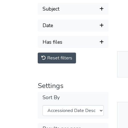
Subject
Date
Has files
Reset filters
Thu
Av
Settings
Sort By
Thu
Av