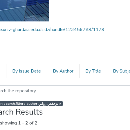
ce.univ-ghardaia.edu.dz.dz/handle/123456789/1179
s
By Issue Date
By Author
By Title
By Subj
Author: search.filters.author.بوحفص رواني
×
arch Results
showing
1 - 2 of 2