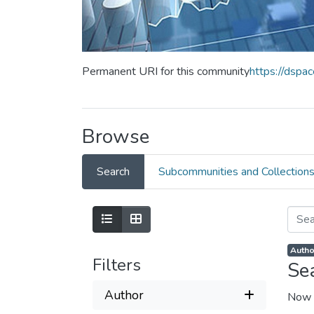
Permanent URI for this community
https://dspa
Browse
Search
Subcommunities and Collection
Filters
Se
Author
Now 