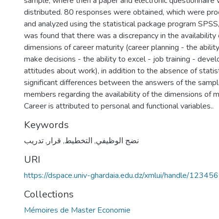
sample, where then a paper and electronic questionnaire
distributed. 80 responses were obtained, which were pr
and analyzed using the statistical package program SPSS,
was found that there was a discrepancy in the availability 
dimensions of career maturity (career planning - the abilit
make decisions - the ability to excel - job training - devel
attitudes about work), in addition to the absence of statist
significant differences between the answers of the samp
members regarding the availability of the dimensions of ma
Career is attributed to personal and functional variables..
Keywords
تدريب
,
قرار
,
التخطيط
,
نضج الوظيفي
URI
https://dspace.univ-ghardaia.edu.dz/xmlui/handle/1234
Collections
Mémoires de Master Economie