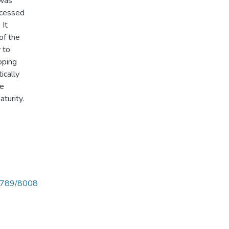
 was
ocessed
 It
of the
y to
oping
ically
le
turity.
56789/8008