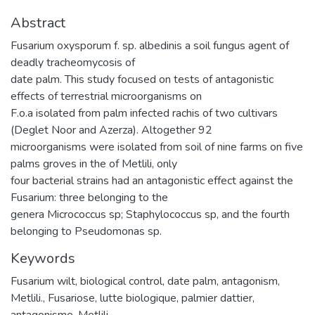
Abstract
Fusarium oxysporum f. sp. albedinis a soil fungus agent of
deadly tracheomycosis of
date palm. This study focused on tests of antagonistic
effects of terrestrial microorganisms on
F.o.a isolated from palm infected rachis of two cultivars
(Deglet Noor and Azerza). Altogether 92
microorganisms were isolated from soil of nine farms on five
palms groves in the of Metlili, only
four bacterial strains had an antagonistic effect against the
Fusarium: three belonging to the
genera Micrococcus sp; Staphylococcus sp, and the fourth
belonging to Pseudomonas sp.
Keywords
Fusarium wilt, biological control, date palm, antagonism,
Metlili.
,
Fusariose, lutte biologique, palmier dattier,
antagonisme, Metlili