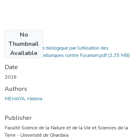
No
Files
Thumbnail
Possibilité de lutte biologique par l’utilisation des
Available
microorganismes telluriques contre Fusarium.pdf
(3.35 MB)
Date
2016
Authors
MEHAYA, Helima
Publisher
Faculté Science de la Nature et de la Vie et Sciences de la
Terre - Université de Ghardaïa