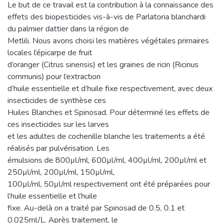
Le but de ce travail est la contribution à la connaissance des
effets des biopesticides vis-à-vis de Parlatoria blanchardi
du palmier dattier dans la région de
Metlili. Nous avons choisi les matières végétales primaires
locales l’épicarpe de fruit
d’oranger (Citrus sinensis) et les graines de ricin (Ricinus
communis) pour l’extraction
d’huile essentielle et d’huile fixe respectivement, avec deux
insecticides de synthèse ces
Huiles Blanches et Spinosad. Pour déterminé les effets de
ces insecticides sur les larves
et les adultes de cochenille blanche les traitements a été
réalisés par pulvérisation. Les
émulsions de 800µl/ml, 600µl/ml, 400µl/ml, 200µl/ml et
250µl/ml, 200µl/ml, 150µl/ml,
100µl/ml, 50µl/ml respectivement ont été préparées pour
l’huile essentielle et l’huile
fixe. Au-delà on a traité par Spinosad de 0.5, 0.1 et
0.025ml/L. Après traitement, le