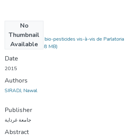
No
Files
Thumbnail
Effet de quelques bio-pesticides vis-à-vis de Parlatoria
Available
blanchardi.pdf
(7.48 MB)
Date
2015
Authors
SIRADJ, Nawal
Publisher
جامعة غرداية
Abstract