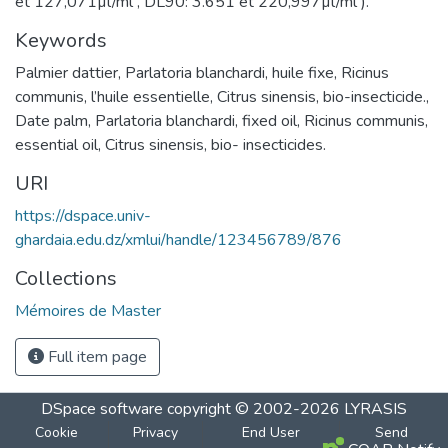
et 127,071µl/ml , DL90: 3.651 et 220,997µl/ml ).
Keywords
Palmier dattier, Parlatoria blanchardi, huile fixe, Ricinus
communis, l’huile essentielle, Citrus sinensis, bio-insecticide.
,
Date palm, Parlatoria blanchardi, fixed oil, Ricinus communis,
essential oil, Citrus sinensis, bio- insecticides.
URI
https://dspace.univ-
ghardaia.edu.dz/xmlui/handle/123456789/876
Collections
Mémoires de Master
Full item page
DSpace software
copyright © 2002-2026
LYRASIS
Cookie
Privacy
End User
Send