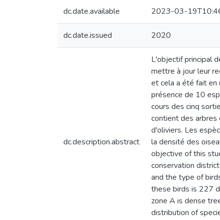
dc.date.available
2023-03-19T10:4
dc.date.issued
2020
L'objectif principal
mettre à jour leur r
et cela a été fait e
présence de 10 espè
cours des cinq sorti
contient des arbres 
d'oliviers. Les espèc
dc.description.abstract
la densité des oisea
objective of this stu
conservation distric
and the type of bird
these birds is 227 d
zone A is dense tree
distribution of spec