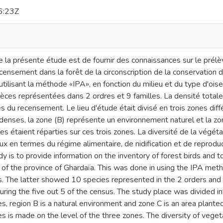
6:23Z
 de la présente étude est de fournir des connaissances sur le prél
ecensement dans la forêt de la circonscription de la conservation 
n utilisant la méthode «IPA», en fonction du milieu et du type d'ois
ces représentées dans 2 ordres et 9 familles. La densité total
es du recensement. Le lieu d'étude était divisé en trois zones dif
denses, la zone (B) représente un environnement naturel et la zo
es étaient réparties sur ces trois zones. La diversité de la végéta
ux en termes du régime alimentaire, de nidification et de reprodu
dy is to provide information on the inventory of forest birds and t
t of the province of Ghardaïa. This was done in using the IPA me
s. The latter showed 10 species represented in the 2 orders and 9
uring the five out 5 of the census. The study place was divided int
s, region B is a natural environment and zone C is an area planted
ies is made on the level of the three zones. The diversity of vege