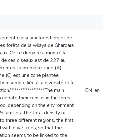
èvement d'oiseaux forestiers et de
des forêts de la wilaya de Ghardaïa,
eaux. Cette dernière a montré la
e de ces oiseaux est de 227 au
férentes, la première zone (A)
ne (C) est une zone plantée
tion semble liée à la diversité et à
ction.****************The main
EN_en
o update their census in the forest
thod, depending on the environment
 families. The total density of
o three different regions, the first
 with olive trees, so that the
tation seems to be linked to the