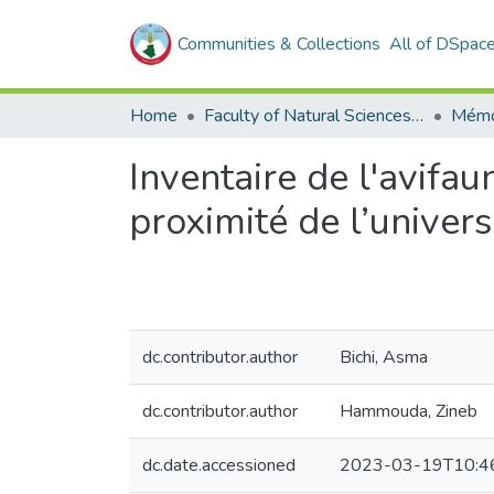
Communities & Collections
All of DSpac
Home
Faculty of Natural Sciences, Life and Earth Sciences
Mémo
Inventaire de l'avifau
proximité de l’univer
dc.contributor.author
Bichi, Asma
dc.contributor.author
Hammouda, Zineb
dc.date.accessioned
2023-03-19T10:4