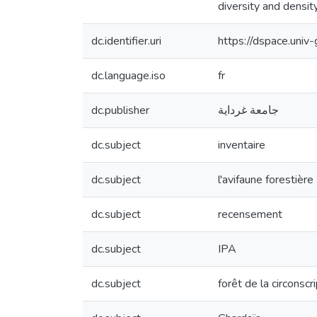
diversity and density
dc.identifier.uri
https://dspace.uni
dc.language.iso
fr
dc.publisher
جامعة غرداية
dc.subject
inventaire
dc.subject
l'avifaune forestière
dc.subject
recensement
dc.subject
IPA
dc.subject
forêt de la circonscr