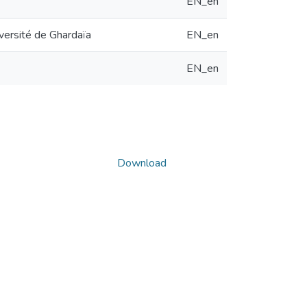
EN_en
iversité de Ghardaïa
EN_en
EN_en
Download