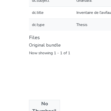
dc.subject
Ghardaïa.
dc.title
Inventaire de l'avif
dc.type
Thesis
Files
Original bundle
Now showing
1 - 1 of 1
No
License bundle