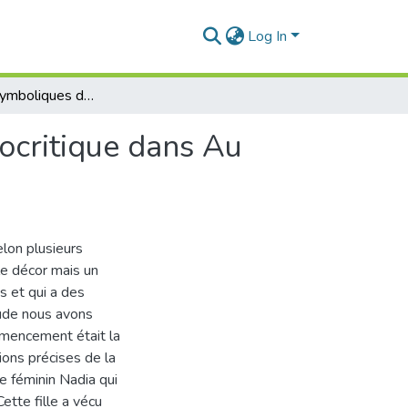
Log In
Les valeurs symboliques de la mer, une étude psycocritique dans Au commencement était la mer… de Maissa Bey
ocritique dans Au
lon plusieurs
ple décor mais un
s et qui a des
étude nous avons
mencement était la
ions précises de la
e féminin Nadia qui
ette fille a vécu