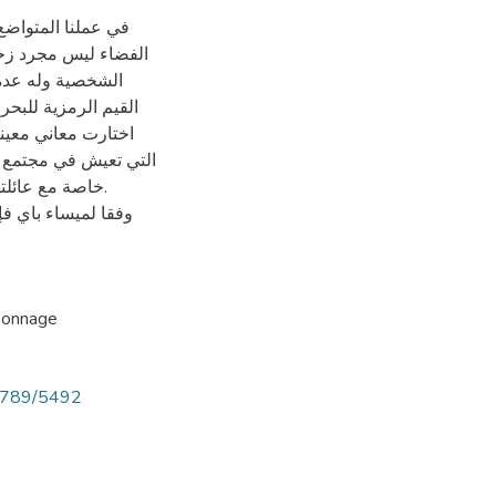
في عملنا المتواضع
الفضاء ليس مجرد زخر
الشخصية وله عدة 
القيم الرمزية للبحر 
اختارت معاني معينة 
التي تعيش في مجتمع م
خاصة مع عائلته.
وفقا لميساء باي ف
sonnage
56789/5492