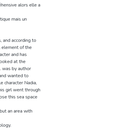
hensive alors elle a
tique mais un
, and according to
l element of the
racter and has
looked at the
a… was by author
 and wanted to
e character Nadia,
his girl went through
hose this sea space
but an area with
ology.