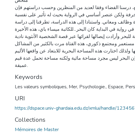
ملخص
، درسنا الفضاء وفقا لعديد من المنظرين وحسب دراستهم فإن
فة ولكن عنصر أساسي في الرواية بحيث له تأثير على نفسية
وظائف ومعاني. واستنادا إلى هذه الدراسة، تطرقنا إلى دراسة
في رواية في البداية كان البحر...للكاتبة ميساء باي، هذه الأخيرة
للبحر وأرادت إيصالها لقرائها عبر قصة الشخصية الأنثوية نادية
ستعمر ومجتمع ذكوري، هذه الفتاة مرت بالكثير من المشاكل
ا ولذلك اختارت هذه المساحة البحرية للابتعاد عن واقعها الأليم
إن البحر ليس مجرد مساحة مائية ولكنه مساحة تحمل عدة قيم
عميقة.
Keywords
Les valeurs symboliques
,
Mer
,
Psychologie.
,
Espace
,
Per
URI
https://dspace.univ-ghardaia.edu.dz/xmlui/handle/1234
Collections
Mémoires de Master