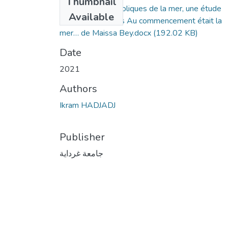
Thumbnail
Les valeurs symboliques de la mer, une étude
Available
psycocritique dans Au commencement était la
mer… de Maissa Bey.docx
(192.02 KB)
Date
2021
Authors
Ikram HADJADJ
Publisher
جامعة غرداية