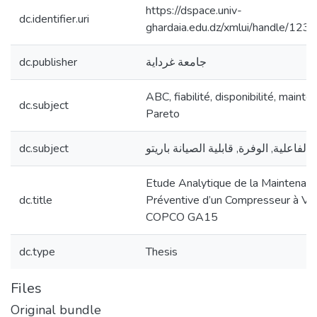
https://dspace.univ-
dc.identifier.uri
ghardaia.edu.dz/xmlui/handle/12
dc.publisher
جامعة غرداية
ABC, fiabilité, disponibilité, mainten
dc.subject
Pareto
dc.subject
يانة باريتو
Etude Analytique de la Maintenan
dc.title
Préventive d’un Compresseur à V
COPCO GA15
dc.type
Thesis
Files
Original bundle