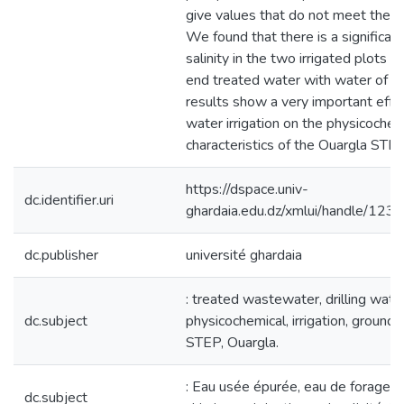
give values that do not meet the st
We found that there is a significant
salinity in the two irrigated plots 
end treated water with water of dri
results show a very important effec
water irrigation on the physicochemi
characteristics of the Ouargla STE
https://dspace.univ-
dc.identifier.uri
ghardaia.edu.dz/xmlui/handle/1
dc.publisher
université ghardaia
: treated wastewater, drilling water
dc.subject
physicochemical, irrigation, ground , 
STEP, Ouargla.
: Eau usée épurée, eau de forage, 
dc.subject