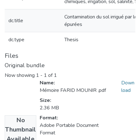
chimiques, irrigation, sol, salinité,
Contamination du sol irrigué par le
dc.title
épurées
dc.type
Thesis
Files
Original bundle
Now showing
1 - 1 of 1
Name:
Down
Mémoire FARID MOUNIR .pdf
load
Size:
2.36 MB
Format:
No
Adobe Portable Document
Thumbnail
Format
Available