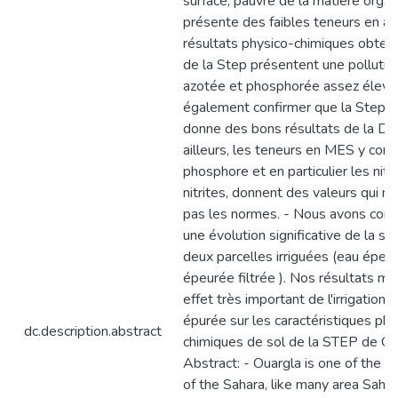
surface, pauvre de la matière organi
présente des faibles teneurs en arg
résultats physico-chimiques obtenu
de la Step présentent une pollutio
azotée et phosphorée assez élevé
également confirmer que la Step d
donne des bons résultats de la DC
ailleurs, les teneurs en MES y compr
phosphore et en particulier les nitr
nitrites, donnent des valeurs qui n
pas les normes. - Nous avons const
une évolution significative de la sal
deux parcelles irriguées (eau épeu
épeurée filtrée ). Nos résultats mo
effet très important de l'irrigation 
épurée sur les caractéristiques phy
dc.description.abstract
chimiques de sol de la STEP de Ou
Abstract: - Ouargla is one of the pr
of the Sahara, like many area Sahar