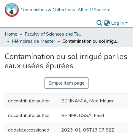
Communities & Collections
All of DSpace
Log In
Home
Faculty of Sciences and Technology
Mémoires de Master
Contamination du sol irrigué par les eaux usées épurées
Contamination du sol irrigué par les
eaux usées épurées
Simple item page
dc.contributor.author
BENNAMIA, Med Mounir
dc.contributor.author
BENMOUSSA, Farid
dc.date.accessioned
2023-01-05T13:07:52Z