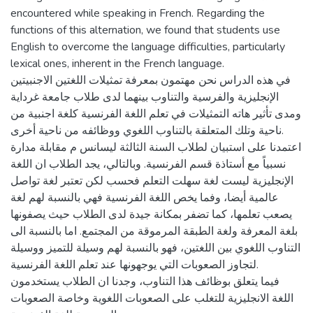
encountered while speaking in French. Regarding the
functions of this alternation, we found that students use
English to overcome the language difficulties, particularly
lexical ones, inherent in the French language.
في هذه الدراس نحن مهتمون بمعرفة تمثيلات اللغتين الاجنبيتين
الإنجليزية والفرسية والتناوب بينهما لدى طلاب جامعة غرداية
ومدى تأثير هاته التمثيلات في تعلم اللغة الفرنسية كلغة اجنبية من
ناحية وتلك المتعلقة بالتناوب اللغوي ووظائفه من ناحية أخرى.
اعتمدنا على استبيان لطلاب السنة الثالثة ليسانس م مقابلة مدارة
نسبياً مع أستاذة قسم الفرنسية. وبالتالي، يجد الطلاب ان اللغة
الإنجليزية ليست لغة سهلت التعلم فحسب لكن تعتبر لغة تواصل
عالمية أيضا، وفما يخص اللغة الفرنسية فهي بالنسبة لهم لغة
يصعب تعلمها، كما تضفر بمكانة جيدة لدى الطلاب حيث يصفونها
بلغة المعرفة ولغة الطبقة المرموقة من المجتمع. اما بالنسبة الى
التناوب اللغوي بين اللغتين، فهو بالنسبة لهم وسيلة للتميز ووسيلة
لتجاوز الصعوبات التي يوجهونها عند تعلم اللغة الفرنسية.
فيما يتعلق بوظائف هذا التناوب، وجدنا ان الطلاب يستخدمون
اللغة الانجليزية للتغلب على الصعوبات اللغوية وخاصة الصعوبات