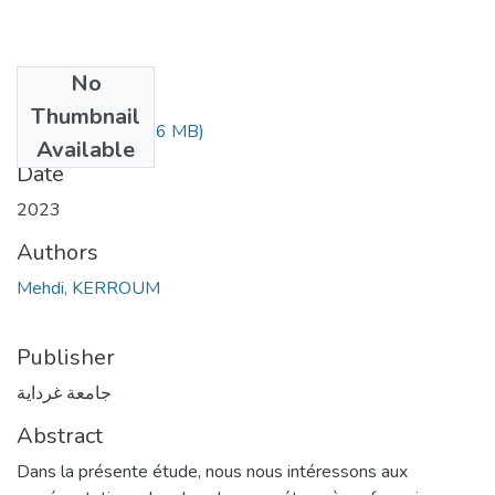
No
Files
Thumbnail
Final form.pdf
(2.36 MB)
Available
Date
2023
Authors
Mehdi, KERROUM
Publisher
جامعة غرداية
Abstract
Dans la présente étude, nous nous intéressons aux