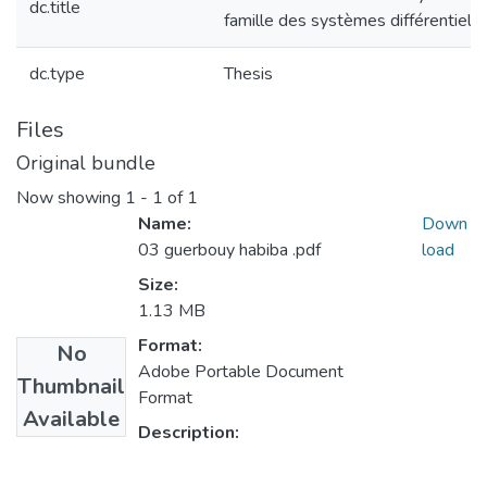
dc.title
famille des systèmes différentiels
dc.type
Thesis
Files
Original bundle
Now showing
1 - 1 of 1
Name:
Down
03 guerbouy habiba .pdf
load
Size:
1.13 MB
Format:
No
Adobe Portable Document
Thumbnail
Format
Available
Description: