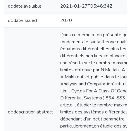
dc.date.available
2021-01-27T05:48:34Z
dc.date.issued
2020
Dans ce mémoire on présente quel
fondamentale sur la théorie qualita
équations différentielles plus les
différentiels non linéaire planaires
une résulta sur le nombre maximu
limites obtenue par N.Mellahi ,A. B
A.Makhlouf ,et publié dans le journ
Analysis and Computation".intitule
Limit Cycles For A Class Of Genera
Differential Systems ).864-883 .2
article il étudier le nombre maxima
dc.description.abstract
limites des systèmes différentiels 
dépendant d’un petit paramètre. P
particulièrement,on étudie des sy