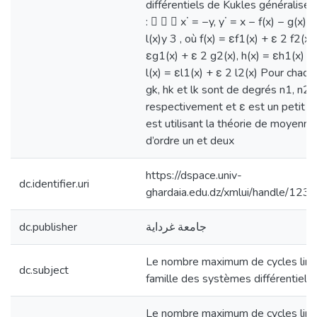
différentiels de Kukles généralisés
:    x˙ = −y, y˙ = x − f(x) − g(x)y
l(x)y 3 , où f(x) = εf1(x) + ε 2 f2(x),
εg1(x) + ε 2 g2(x), h(x) = εh1(x) +
l(x) = εl1(x) + ε 2 l2(x) Pour chaque
gk, hk et lk sont de degrés n1, n2,
respectivement et ε est un petit 
est utilisant la théorie de moyenni
d’ordre un et deux
https://dspace.univ-
dc.identifier.uri
ghardaia.edu.dz/xmlui/handle/12
dc.publisher
جامعة غرداية
Le nombre maximum de cycles limi
dc.subject
famille des systèmes différentiels
Le nombre maximum de cycles limi