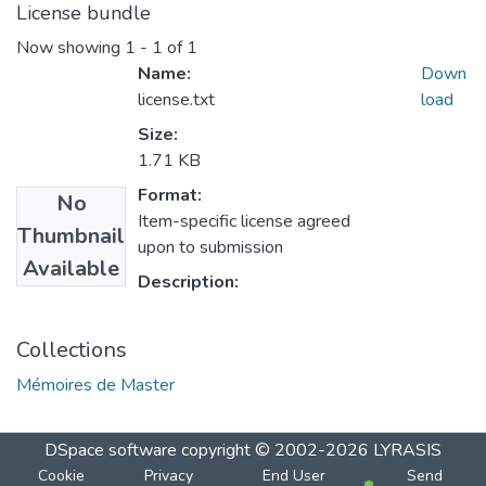
License bundle
Now showing
1 - 1 of 1
Name:
Down
license.txt
load
Size:
1.71 KB
Format:
No
Item-specific license agreed
Thumbnail
upon to submission
Available
Description:
Collections
Mémoires de Master
DSpace software
copyright © 2002-2026
LYRASIS
Cookie
Privacy
End User
Send