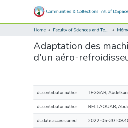
Communities & Collections
All of DSpac
Home
Faculty of Sciences and Technology
Mémo
Adaptation des machin
d’un aéro-refroidiss
dc.contributor.author
TEGGAR, Abdelkar
dc.contributor.author
BELLAOUAR, Abde
dc.date.accessioned
2022-05-30T09:4