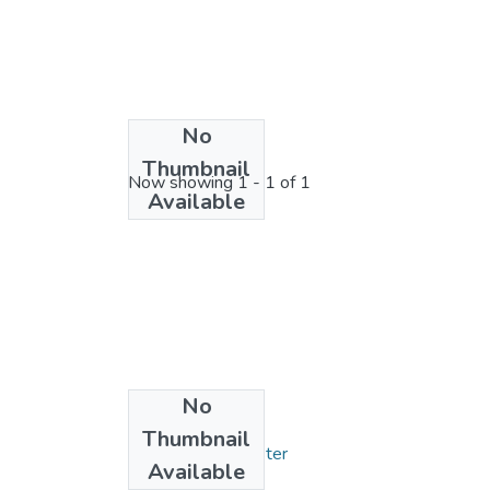
No
License bundle
Thumbnail
Now showing
1 - 1 of 1
Available
No
Collections
Thumbnail
Mémoires de Master
Available