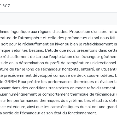
0:30Z
nes frigorifique aux régions chaudes. Proposition d’un aéro refr
ture de l’atmosphère et celle des profondeurs du sol nous fait pe
soit pour le réchauffement en hiver ou bien le rafraichissement en 
ique selon les besoins. L’étude que nous présentons dans cett
e réchauffement de l’air par l’exploitation d’un échangeur géother
 réside en la détermination du profil de température unidirectionne
ure de l'air le long de l'échangeur horizontal enterré, en utilisan
été précédemment développé composé de deux sous-modèles. L
le GRBM Pour prédire les performances thermiques et évaluer la t
nnant dans des conditions transitoires en mode refroidissement. N
ler numériquement le comportement thermique de l’échangeur ain
 sur les performances thermiques du système. Les résultats obten
ce extérieure, ainsi que les caractéristiques du sol ont une grande
la sortie de l'échangeur et son état du fonctionnement.