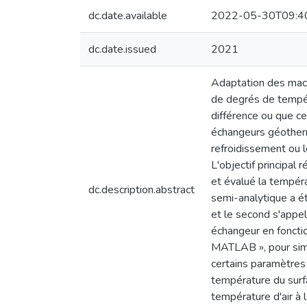
dc.date.available
2022-05-30T09:4
dc.date.issued
2021
Adaptation des machi
de degrés de tempéra
différence ou que ce 
échangeurs géotherm
refroidissement ou l
L'objectif principal
et évalué la températ
dc.description.abstract
semi-analytique a 
et le second s'appel
échangeur en fonctio
MATLAB », pour simu
certains paramètres
température du surfa
température d'air à 