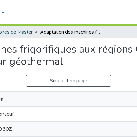
e
ires de Master
Adaptation des machines frigorifiques aux régions Chaudes. Proposition d’un aéro-refroidisseur géothermal
es frigorifiques aux régions
eur géothermal
Simple item page
im
rraouf
0:30Z