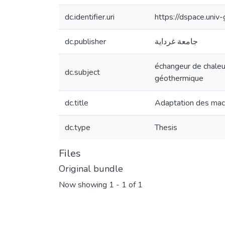
dc.identifier.uri
https://dspace.uni
dc.publisher
جامعة غرداية
échangeur de chaleur
dc.subject
géothermique
dc.title
Adaptation des mach
dc.type
Thesis
Files
Original bundle
Now showing
1 - 1 of 1