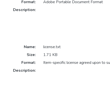
Format:
Adobe Portable Document Format
Description:
Name:
license.txt
Size:
1.71 KB
Format:
Item-specific license agreed upon to s
Description: