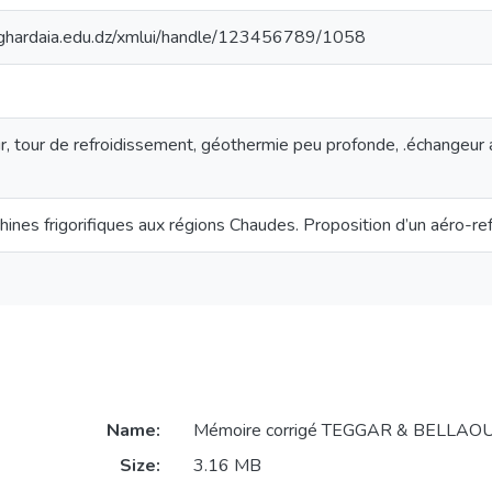
v-ghardaia.edu.dz/xmlui/handle/123456789/1058
, tour de refroidissement, géothermie peu profonde, .échangeur air
ines frigorifiques aux régions Chaudes. Proposition d’un aéro-re
Name:
Mémoire corrigé TEGGAR & BELLAOU
Size:
3.16 MB