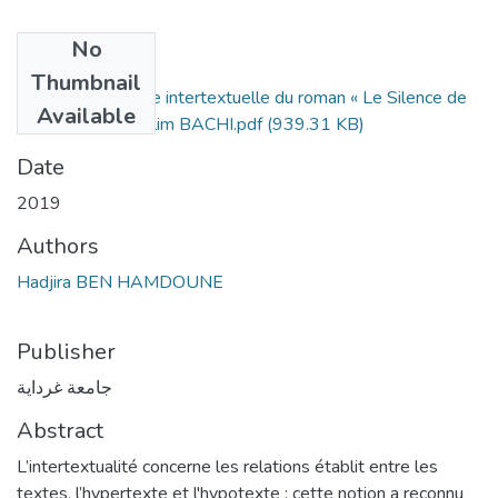
No
Files
Thumbnail
Pour une approche intertextuelle du roman « Le Silence de
Available
Mahomet » de Salim BACHI.pdf
(939.31 KB)
Date
2019
Authors
Hadjira BEN HAMDOUNE
Publisher
جامعة غرداية
Abstract
L’intertextualité concerne les relations établit entre les
textes, l’hypertexte et l'hypotexte ; cette notion a reconnu