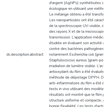
d'argent (AgNPs) synthétisées de
écologique en utilisant une méthod
Le mélange obtenu a été transform
Les nanoparticules ont été caractér
de la spectroscopie UV-visible, de l
des rayons X et de la microscopie 
transmission. L'application médical
étudiée en évaluant son activité an
contre des bactéries pathogènes 
dc.description.abstract
notamment Escherichia coli (gram-n
Staphylococcus aureus (gram-positi
irradiation de lumière visible. L'acti
antioxydant du film a été évaluée à 
méthode de dépistage DPPH. De pl
anti-inflammatoire du film a été év
tests in vivo utilisant des modèles
résultats ont montré que le film pr
structure uniforme et compacte, ain
bonne flexibilité. Les tests d'activi