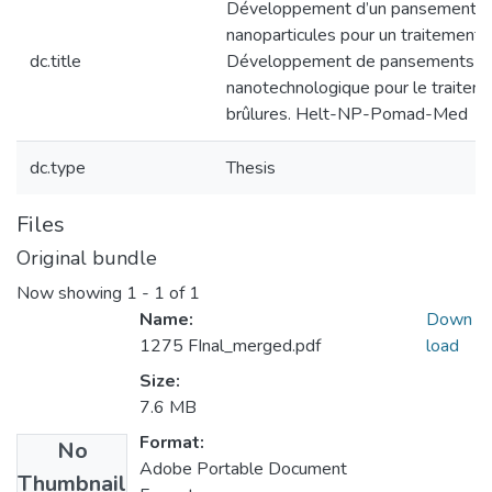
Développement d’un pansement à
nanoparticules pour un traitement 
dc.title
Développement de pansements m
nanotechnologique pour le traitem
brûlures. Helt-NP-Pomad-Med
dc.type
Thesis
Files
Original bundle
Now showing
1 - 1 of 1
Name:
Down
1275 FInal_merged.pdf
load
Size:
7.6 MB
Format:
No
Adobe Portable Document
Thumbnail