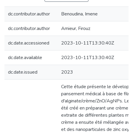
dc.contributor.author
Benoudina, Imene
dc.contributor.author
Amieur, Firouz
dc.date.accessioned
2023-10-11T13:30:40Z
dc.date.available
2023-10-11T13:30:40Z
dc.date.issued
2023
Cette étude présente le développ
pansement médical à base de film
d'alginate/crème/ZnO/AgNPs. Le 
été créé en préparant une crème à p
extraite de différentes plantes méd
crème a ensuite été mélangée avec 
et des nanoparticules de zinc oxyd