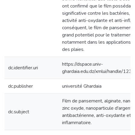
ont confirmé que le film possédait 
significative contre les bactéries, a
activité anti-oxydante et anti-infl
conséquent, le film de pansement 
grand potentiel pour le traitement 
notamment dans les applications de
des plaies.
https://dspace.univ-
dc.identifier.uri
ghardaia.edu.dz/xmlui/handle/1
dc.publisher
université Ghardaia
Film de pansement, alginate, nanop
zinc oxyde, nanoparticule d'argent, 
dc.subject
antibactérienne, anti-oxydante et a
inflammatoire.