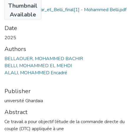
Files
Thumbnail
اMemoire_Belaouar_et_Belli_final[1] - Mohammed Belli.pdf
Available
(1.95 MB)
Date
2025
Authors
BELLAOUER, MOHAMMED BACHIR
BELLI, MOHAMMED EL MEHDI
ALALI, MOHAMMED Encadré
Publisher
université Ghardaia
Abstract
Ce travail a pour objectif l’étude de la commande directe du
couple (DTC) appliquée à une