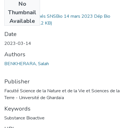
No
Files
Thumbnail
Recueil des résumés SNSBio 14 mars 2023 Dép Bio
Available
FSNVST.pdf
(748.2 KB)
Date
2023-03-14
Authors
BENKHERARA, Salah
Publisher
Faculté Science de la Nature et de la Vie et Sciences de la
Terre - Université de Ghardaïa
Keywords
Substance Bioactive