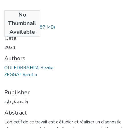
No
Files
Thumbnail
630.4.146.pdf
(3.87 MB)
Available
Date
2021
Authors
OULEDBRAHIM, Rezika
ZEGGAI, Samiha
Publisher
جامعة غرداية
Abstract
L’objectif de ce travail est d’étudier et réaliser un diagnostic