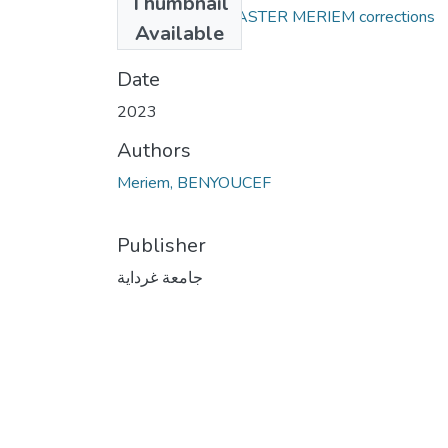
Thumbnail
MEMOIRE DE MASTER MERIEM corrections
Available
(1).pdf
(4.34 MB)
Date
2023
Authors
Meriem, BENYOUCEF
Publisher
جامعة غرداية