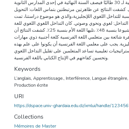
تحليل الإنتاجات الكتابية لـ 30 طالبًا فيصف السنة النهائية في إحدى المدارس الثانوية
 كشفت النتائج عن ظاهرتين مرتبطتين بتماس اللغات: التحويل
نسبة للتداخل اللغوي اللإنجليزية،والذي هو موضوع دراستنا، تمت
ن التداخل: لغوي ونحوي وصوتي. كان التداخل اللغوي اللغوي للغة
الإنجليزية هو الأكثر شيوعا بنسبة 48٪ ،تليها اللغة الأم بنسبة 25٪. كشفت النتائج أن
رة شائعة بين متعلمي اللغة الفرنسية كلغة أجنبية ذوي مهارات
ليزية. يجب على معلمي اللغة الفرنسية أن يكونوا على علم بهذه
راتيجيات تعليمية تساعد المتعلمين على تقليل التداخل اللغوي
وتحسين كفاءتهم في الإنتاج الكتابي باللغة الفرنسية.
Keywords
L’anglais
,
Apprentissage.
,
Interférence
,
Langue étrangère
Production écrite
URI
https://dspace.univ-ghardaia.edu.dz/xmlui/handle/1234
Collections
Mémoires de Master