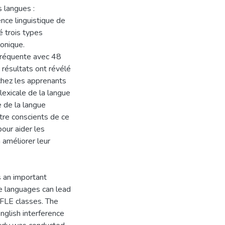
 langues :
ence linguistique de
é trois types
honique.
s fréquente avec 48
 résultats ont révélé
chez les apprenants
exicale de la langue
e de la langue
tre conscients de ce
our aider les
 améliorer leur
 an important
e languages can lead
n FLE classes. The
English interference