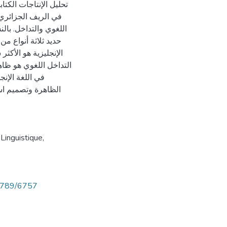
في الريف الجزائري.
اللغوي والتداخل. بال
حديد ثلاثة أنواع م
التداخل اللغوي هو ظاه
في اللغة الإنج
الظاهرة وتصميم است
,
Linguistique
,
56789/6757