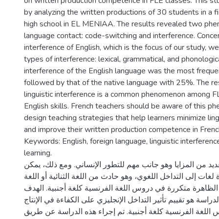
on written production competence in FLE classes. This s
by analyzing the written productions of 30 students in a fi
high school in EL MENIAA. The results revealed two phe
language contact: code-switching and interference. Concern
interference of English, which is the focus of our study, we
types of interference: lexical, grammatical, and phonologica
interference of the English language was the most frequ
followed by that of the native language with 25%. The re
linguistic interference is a common phenomenon among FL
English skills. French teachers should be aware of this 
design teaching strategies that help learners minimize ling
and improve their written production competence in Frenc
Keywords: English, foreign language, linguistic interferenc
learning.
عديد من المزايا وهو جانب مهم للتطور الإنساني. ومع ذلك، يمكن
لغات إلى التداخل اللغوي، وهو حادث من اللغة الثنائية أو اللغة
 الظاهرة متكررة في دروس اللغة الفرنسية كلغة أجنبية. الهدف
راسة هو تقييم تأثير التداخل الإنجليزي على الكفاءة في الإنتاج
 اللغة الفرنسية كلغة أجنبية. تم إجراء هذه الدراسة عن طريق