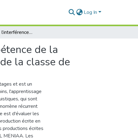
Log In
Les effets de l’interférence de l’anglais sur la compétence de la production écrite en classe de FLE : cas des élèves de la classe de
pétence de la
 de la classe de
tages et est un
ns, l'apprentissage
istiques, qui sont
hénomène récurrent
e est d'évaluer les
production écrite en
s productions écrites
 EL MENIAA. Les