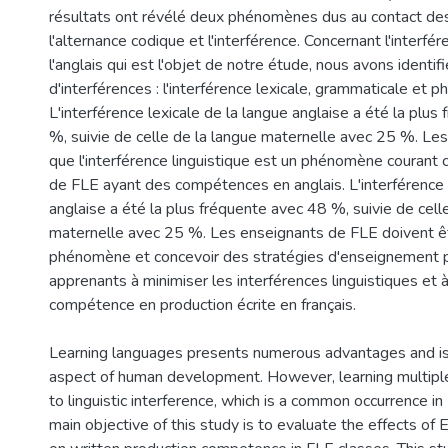
résultats ont révélé deux phénomènes dus au contact des
l'alternance codique et l'interférence. Concernant l'interfér
l'anglais qui est l'objet de notre étude, nous avons identifi
d'interférences : l'interférence lexicale, grammaticale et p
L'interférence lexicale de la langue anglaise a été la plu
%, suivie de celle de la langue maternelle avec 25 %. Les
que l'interférence linguistique est un phénomène courant 
de FLE ayant des compétences en anglais. L'interférence l
anglaise a été la plus fréquente avec 48 %, suivie de cell
maternelle avec 25 %. Les enseignants de FLE doivent ê
phénomène et concevoir des stratégies d'enseignement p
apprenants à minimiser les interférences linguistiques et à
compétence en production écrite en français.
Learning languages presents numerous advantages and is
aspect of human development. However, learning multipl
to linguistic interference, which is a common occurrence i
main objective of this study is to evaluate the effects of 