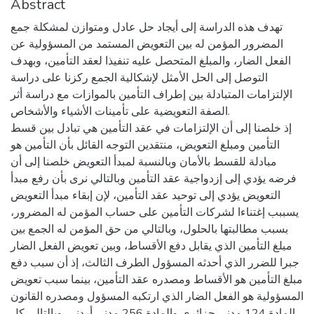
Abstract
تهدف هذه الدراسة إلى أيجاد حل عادل ومتوازن لمشكلة جمع
المضرور المؤمن له بين التعويض المستمد من المسؤولية عن
الفعل الضار، والمبلغ المتحصل عليه تنفيذا لعقد التأمين، وبهدف
التوصل إلى الحل الأمثل لإشكالية الجمع ركزنا على دراسة
الإلتزامات المتبادلة بين إطراف التأمين بالموازات مع دراسة أثر
الصفة التعويضية على تأمينات الأشياء والأشخاص.
إذ خلصنا إلى أن الإلتزامات في عقد التأمين هي تبادل بين قسط
التأمين ومبلغ التعويض، منتقدين التوجه القائل بأن التأمين هو
مبادلة للقسط بالأمان وبالنسبة لمبدأ التعويض خلصنا إلى أن
فرضه يؤدي إلى إزدواجية عقد التأمين وبالتالي نرى بأن رفع مبدأ
التعويض يؤدي إلى توحيد عقد التأمين، لإن إبقاء مبدأ التعويض
يسببب إغتناءا لشركات التأمين على حساب المؤمن له المضرور،
بسبب مطالبتها بالحلول، وبالتالي من حق المؤمن له الجمع بين
مبلغ التأمين الذي يقابل دفع الأقساط، وبين تعويض الفعل الضار
جبرا للضرر الذي أحدثه المسؤول الطرف الثالث، إذ أن سبب دفع
مبلغ التأمين هو الأقساط ومصدره عقد التأمين، بينما سبب تعويض
المسؤولية هو الفعل الضار الذي ارتكبه المسؤول ومصدره القانون
المادة 124 مدني جزائري والمادة 256 مدني أردني. وبالتالي كل