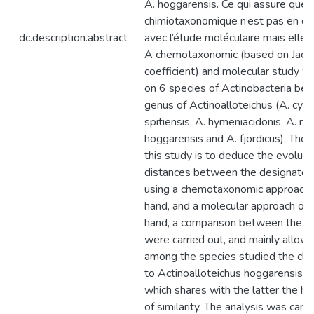
A. hoggarensis. Ce qui assure que l
chimiotaxonomique n’est pas en con
dc.description.abstract
avec l’étude moléculaire mais elle l
A chemotaxonomic (based on Jacca
coefficient) and molecular study wa
on 6 species of Actinobacteria bel
genus of Actinoalloteichus (A. cyan
spitiensis, A. hymeniacidonis, A. na
hoggarensis and A. fjordicus). The 
this study is to deduce the evoluti
distances between the designated
using a chemotaxonomic approach 
hand, and a molecular approach on 
hand, a comparison between the b
were carried out, and mainly allow
among the species studied the clo
to Actinoalloteichus hoggarensis, it
which shares with the latter the h
of similarity. The analysis was carr