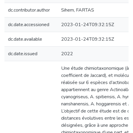
dc.contributor.author
Sihem, FARTAS
dc.date.accessioned
2023-01-24T09:32:15Z
dc.date.available
2023-01-24T09:32:15Z
dc.date.issued
2022
Une étude chimiotaxonomique (à l
coefficient de Jaccard), et moléculai
réalisée sur 6 espèces d’actinobac
appartiennent au genre Actinoallot
cyanogriseus, A. spitiensis, A. hyme
nanshanensis, A. hoggarensis et A. 
L’objectif de cette étude est de dé
distances évolutives entre les es
désignées, grâce à une approche
chimiotaxonomique d’une part, et m