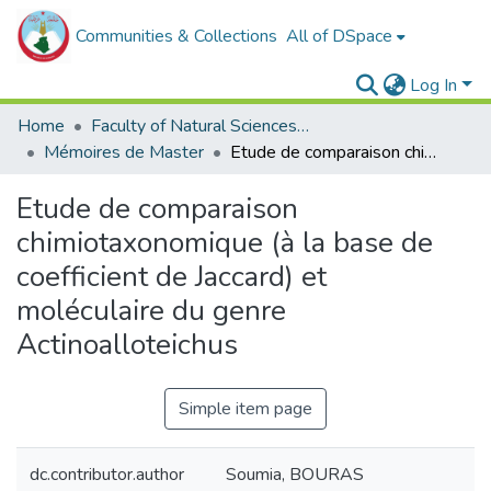
Communities & Collections
All of DSpace
Log In
Home
Faculty of Natural Sciences, Life and Earth Sciences
Mémoires de Master
Etude de comparaison chimiotaxonomique (à la base de coefficient de Jaccard) et moléculaire du genre Actinoalloteichus
Etude de comparaison
chimiotaxonomique (à la base de
coefficient de Jaccard) et
moléculaire du genre
Actinoalloteichus
Simple item page
dc.contributor.author
Soumia, BOURAS