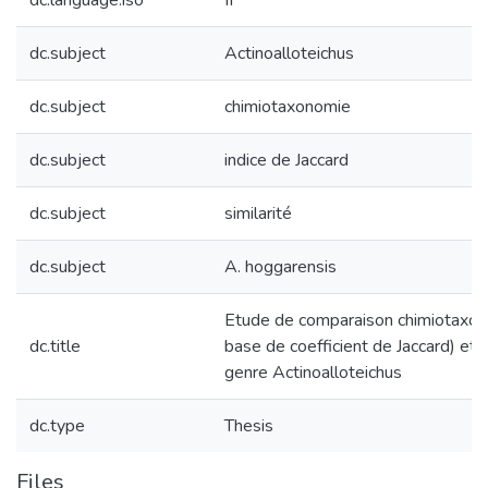
dc.language.iso
fr
dc.subject
Actinoalloteichus
dc.subject
chimiotaxonomie
dc.subject
indice de Jaccard
dc.subject
similarité
dc.subject
A. hoggarensis
Etude de comparaison chimiotaxon
dc.title
base de coefficient de Jaccard) et 
genre Actinoalloteichus
dc.type
Thesis
Files