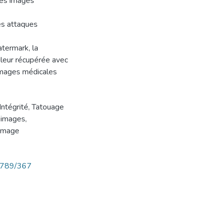
des images
es attaques
atermark, la
ouleur récupérée avec
images médicales
Intégrité, Tatouage
 images,
 image
56789/367