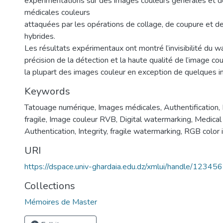
expérimentations sur des images couleurs générales et 
médicales couleurs
attaquées par les opérations de collage, de coupure et d
hybrides.
Les résultats expérimentaux ont montré l’invisibilité du w
précision de la détection et la haute qualité de l’image c
la plupart des images couleur en exception de quelques 
Keywords
Tatouage numérique, Images médicales, Authentification, 
fragile, Image couleur RVB
,
Digital watermarking, Medical
Authentication, Integrity, fragile watermarking, RGB color
URI
https://dspace.univ-ghardaia.edu.dz/xmlui/handle/1234
Collections
Mémoires de Master