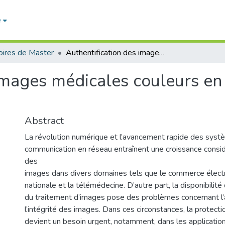
e
ires de Master
Authentification des images médicales couleurs en utilisant le tatouage numérique
images médicales couleurs en 
Abstract
La révolution numérique et l’avancement rapide des sys
communication en réseau entraînent une croissance consi
des
images dans divers domaines tels que le commerce électro
nationale et la télémédecine. D’autre part, la disponibilité
du traitement d’images pose des problèmes concernant l’a
l’intégrité des images. Dans ces circonstances, la protect
devient un besoin urgent, notamment, dans les application