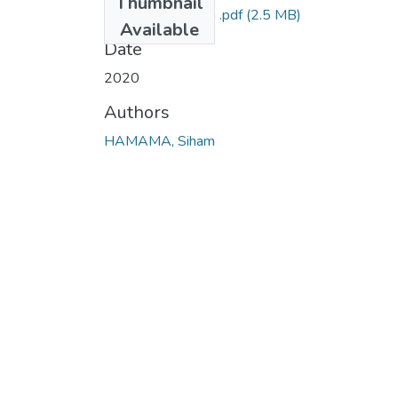
Thumbnail
01 hamama siham .pdf
(2.5 MB)
Available
Date
2020
Authors
HAMAMA, Siham