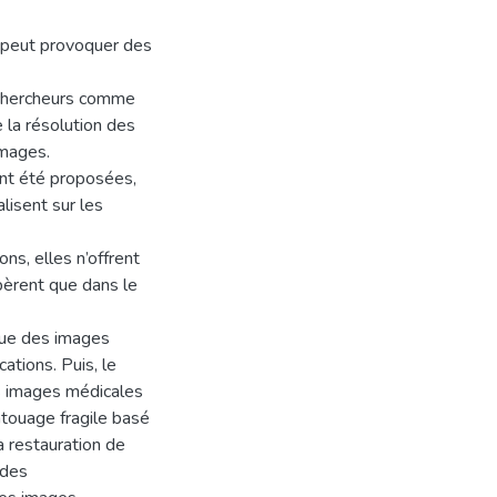
n peut provoquer des
 chercheurs comme
e la résolution des
images.
ont été proposées,
lisent sur les
ons, elles n’offrent
pèrent que dans le
que des images
cations. Puis, le
es images médicales
touage fragile basé
la restauration de
 des