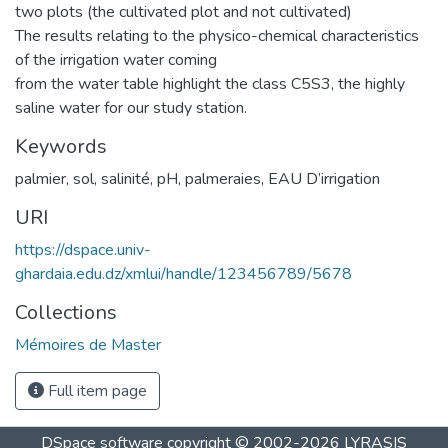
two plots (the cultivated plot and not cultivated)
The results relating to the physico-chemical characteristics
of the irrigation water coming
from the water table highlight the class C5S3, the highly
saline water for our study station.
Keywords
palmier
,
sol
,
salinité
,
pH
,
palmeraies
,
EAU D’irrigation
URI
https://dspace.univ-
ghardaia.edu.dz/xmlui/handle/123456789/5678
Collections
Mémoires de Master
Full item page
DSpace software
copyright © 2002-2026
LYRASIS