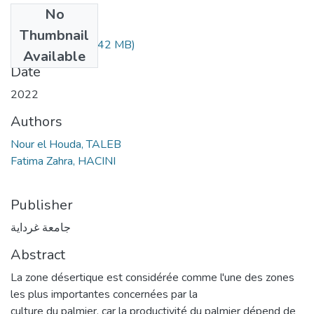
No
Files
Thumbnail
570.4.396.pdf
(4.42 MB)
Available
Date
2022
Authors
Nour el Houda, TALEB
Fatima Zahra, HACINI
Publisher
جامعة غرداية
Abstract
La zone désertique est considérée comme l'une des zones
les plus importantes concernées par la
culture du palmier, car la productivité du palmier dépend de