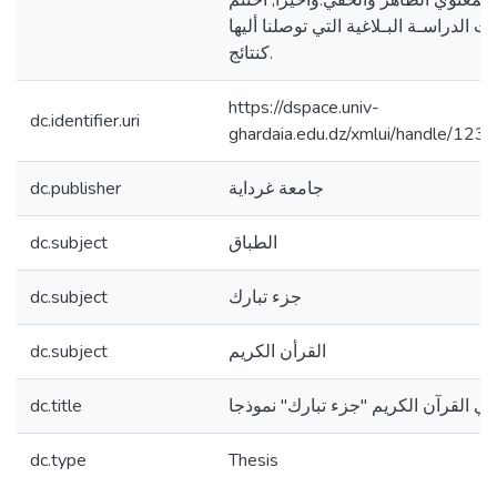
لمعنوي الظاهر والخفي.وأخيرا, أختتم
ت الدراسـة البـلاغية التي توصلنا أليها
كنتائج.
https://dspace.univ-
dc.identifier.uri
ghardaia.edu.dz/xmlui/handle/1
dc.publisher
جامعة غرداية
dc.subject
الطباق
dc.subject
جزء تبارك
dc.subject
القرأن الكريم
dc.title
في القرآن الكريم "جزء تبارك" نموذجا
dc.type
Thesis