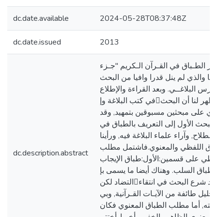
dc.date.available
2024-05-28T08:37:48Z
dc.date.issued
2013
ـر الطـباق في القـرآن الـكريم "جـزء
ذجا والذي لم ينل قدرا وافيا من البحث
درس البلاغــي. وبعد القراءة والإطلاع
في كتب البلاغة وإاء جمع المادة ظهر لنا أن البحث
وي على مبحثين مسبوقين بتمهيد, وقد
لمبحث الأول إلى التعريف بالطباق في
اصطلاح, وآراء علماء البلاغة فيه, ورأينا
باق اللفظي والمعنوي.فاشتمل مطلب
dc.description.abstract
لفظي على قسمين:الأول:طباق الإيجاب
اني:طباق السلب. وهناك أيضا ما يسمى بإ
التضاد لكنه نادر, وقد شرع البحث في انتقاء
وتحليل طائفة من الآيـات القـرآنية, وبي بلاغـة
ليته, أما مطلب الطباق المعنوي فكان