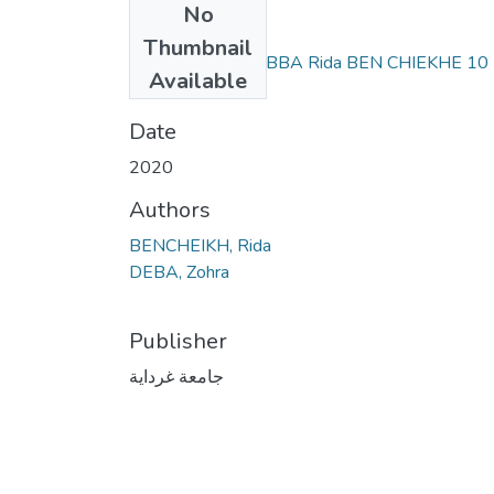
No
Files
Thumbnail
mimoire Zohra DEBBA Rida BEN CHIEKHE 10
Available
.pdf
(2.86 MB)
Date
2020
Authors
BENCHEIKH, Rida
DEBA, Zohra
Publisher
جامعة غرداية