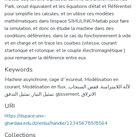
Park, circuit équivalent et les équations d’état et Référentiel
pour simplifie les calcules, et on utilise ces modèles
mathématiques dans l’espace SIMULINK/Matlab pour faire
la simulation, et donc on étudie la machine dans des
conditions déférentes, dans le cas du fonctionnement à vide
et en charge et on trace les courbes (vitesse, courant
startorique et rotorique, et le couple électromagnétique )
pour remarquer la déférence entre eux.
Keywords
Machine asynchrone
,
cage d’´ecureuil
,
Modélisation en
courant
,
Modélisation en flux
,
,
قفص السنجاب
,
لآلة اللامتزامنة
تمثيل التدفق
,
تمثيل التيار
,
glissement
,
الانزلاق
URI
https://dspace.univ-
ghardaia.edu.dz/xmlui/handle/123456789/8564
Collections