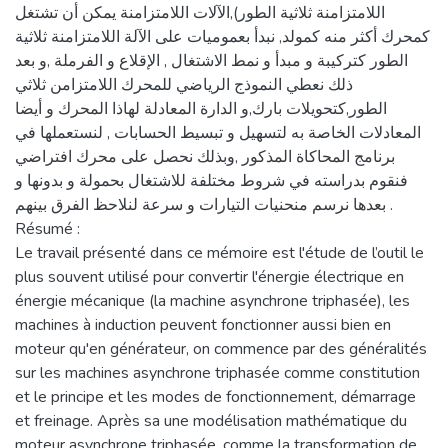
اللامتزامنة ثلاثية الطور),الآلات اللامتزامنة يمكن أن تشتغل
كمحرك أكثر منه كمولد, نبدأ بعموميات على الآلة اللامتزامنة ثلاثية
الطور كتركيبة و مبدأ و نمط الاشتغال , الإقلاع و الفرملة ,و بعد
ذلك نعطي النموذج الرياضي للمحرك اللامتزامن ثلاثي
الطور,كتحويلات بارك,و الدارة المعادلة لهاذا المحرك و أيضا
المعادلات الخاصة به لتسهيل و تبسيط الحسابات , لنستعملها في
برنامج المحاكاة المذكور ,وبذلك نحصل على محرك افتراضي
فنقوم بدراسته في شروط مختلفة للاشتغال بحمولة و بدونها و
بعدها نرسم منحنيات التيارات و سرعة لنلاحظ الفرق بينهم .
Résumé :
Le travail présenté dans ce mémoire est l'étude de l’outil le
plus souvent utilisé pour convertir l'énergie électrique en
énergie mécanique (la machine asynchrone triphasée), les
machines à induction peuvent fonctionner aussi bien en
moteur qu'en générateur, on commence par des généralités
sur les machines asynchrone triphasée comme constitution
et le principe et les modes de fonctionnement, démarrage
et freinage. Après sa une modélisation mathématique du
moteur asynchrone triphasée, comme la transformation de