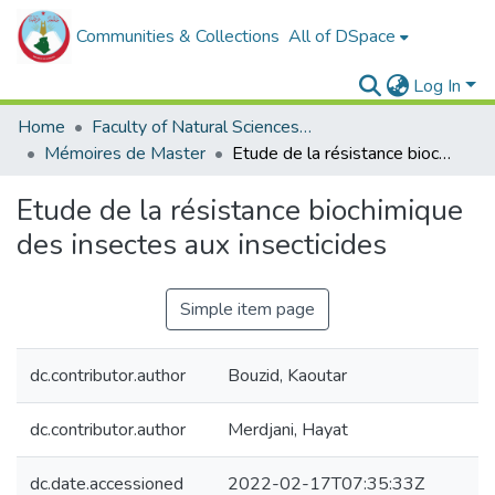
Communities & Collections
All of DSpace
Log In
Home
Faculty of Natural Sciences, Life and Earth Sciences
Mémoires de Master
Etude de la résistance biochimique des insectes aux insecticides
Etude de la résistance biochimique
des insectes aux insecticides
Simple item page
dc.contributor.author
Bouzid, Kaoutar
dc.contributor.author
Merdjani, Hayat
dc.date.accessioned
2022-02-17T07:35:33Z