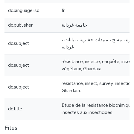
dc.language.iso
fr
dc.publisher
جامعة غرداية
حشرة ، مسح ، مبيدات حشرية ، نباتات
dc.subject
غرداية
résistance, insecte, enquête, insect
dc.subject
végétaux, Ghardaïa
resistance, insect, survey, insecticid
dc.subject
Ghardaïa.
Etude de la résistance biochimique
dc.title
insectes aux insecticides
Files