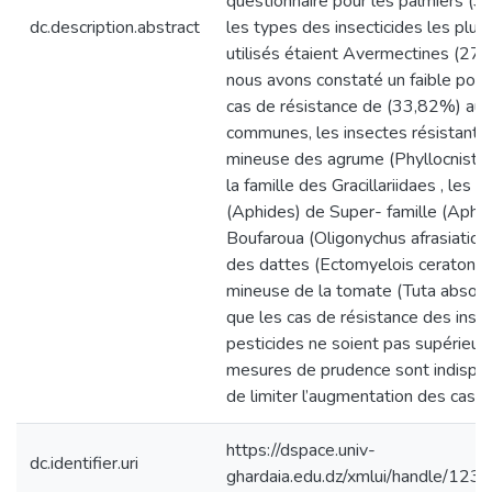
questionnaire pour les palmiers (3
dc.description.abstract
les types des insecticides les plu
utilisés étaient Avermectines (27,
nous avons constaté un faible pou
cas de résistance de (33,82%) au 
communes, les insectes résistantes
mineuse des agrume (Phyllocnistis c
la famille des Gracillariidaes , les 
(Aphides) de Super- famille (Aphid
Boufaroua (Oligonychus afrasiaticus
des dattes (Ectomyelois ceratoniae
mineuse de la tomate (Tuta absolut
que les cas de résistance des inse
pesticides ne soient pas supérieurs
mesures de prudence sont indispen
de limiter l’augmentation des cas r
https://dspace.univ-
dc.identifier.uri
ghardaia.edu.dz/xmlui/handle/12