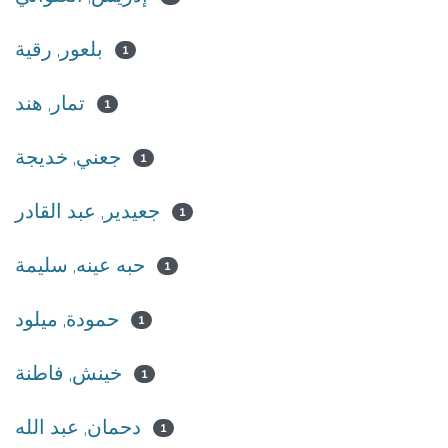
بلعور, رقية
1
تمار, هند
1
جعني, خديجة
1
جعيدير, عبد القادر
1
حبه عينه, سليمة
1
حمودة, ميلود
1
خينش, فاطنة
1
دحمان, عبد الله
1