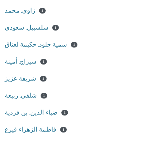
زاوي, محمد
1
سلسبيل, سعودي
1
سمية جلود, حكيمة لعناق
1
سيراج, أمينة
1
شريفة عزيز
1
شلقي, ربيعة
1
ضياء الدين, بن فردية
1
فاطمة الزهراء قيرع
1