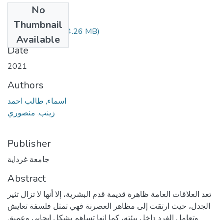
No
Files
Thumbnail
070.04.105.pdf
(4.26 MB)
Available
Date
2021
Authors
اسماء, طالب احمد
زينب, منصوري
Publisher
جامعة غرداية
Abstract
تعد العلاقات العامة ظاهرة قديمة قدم البشرية، إلا أنها لا تزال تثير
الجدل، حيث ارتقت إلى مظاهر العصرنة فهي تمثل فلسفة تعايش
وتعامل الفرد داخل بيئته، كما انها تساهم بشكل ايجابي وعميق