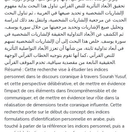
تحقيق الأبعاد التأثرية للنص القرآني. تناول هذا البحث بداية مفهوم
اإلشاريات الشخصية و تحديد صيغها في العربية ، ثم تناول البحث
الحديث عن مرجعية اإلشاريات الشخصية، وانتقل بعد ذلك لدراسة
وتحليل صيغ الإشاريات وتحديد مرجعيتها من خلال سورة يوسف،
ثم الكشف عن الأبعاد التداولية الحقيقة لإلشاريات الشخصية في
سورة يوسف. خلص هذا البحث إلى أن اإلشاريات الشخصية تسهم
في أبعاد تداولية ثابتة، من شأنها أن تعزز الأبعاد التواصلية التأثرية
للنص القرآني ،كما أنها تقوم بتوجيه الخطاب القرآني الوجهة
الحقيقية النابعة من مقصدية سياقية، تخدم الموقف القرآني.
Résumé : Cette recherche vise à étudier les indices
personnel dans le discours coranique à travers Sourah Yusuf,
et cette perspective délibérative, et de mettre en évidence
l'impact de ces éléments dans l'incompréhensible et de
communiquer, et de mettre en évidence leur rôle dans la
réalisation de dimensions texte coranique influente. Cette
recherche porte sur le début du concept des indices
formulations d'identification personnelle en arabe, puis
touché à parler de la référence les indices personnel, puis a