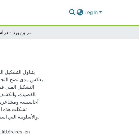
Log In
التشكيل الفني في بائية بشار بن برد - دراسة فنية تحليلية-
الت-
يتناول التشكيل ال
يعكس مدى نضج التجربة
التشكيل الفني في 
القصيدة، والكشف 
أحاسيسه ومشاعره، و
تشكلت هذه البائ
والأسلوبية التي اس,
littéraires, en