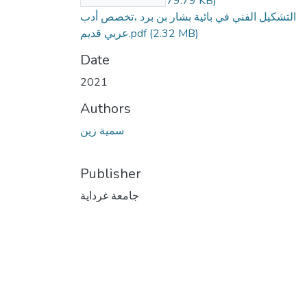
عربي قديم.docx
(879.79 KB)
التشكيل الفني في بائية بشار بن برد ،تخصص أدب
عربي قديم.pdf
(2.32 MB)
Date
2021
Authors
سمية زين
Publisher
جامعة غرداية