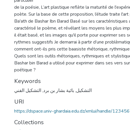
particulier
de la poésie, L’art plastique reflète la maturité de l'expé
poète. Sur la base de cette proposition, l’étude traite l'art
Ba'ath de Bashar Ibn Barad Basé sur les caractéristiques a
caractérisé le poème, et révélant les moyens les plus imp
il était basé, et les images qu'il porte pour exprimer ses
rythmes suggestifs Je demarrai à partir d’une problèmatiqu
comment ont-ils pris cette baasiste rhétorique, rythmique 
Quels sont les outils rhétoriques, rythmiques et stylistiq
Bashar bin Barad a utilisé pour exprimer dans ses vers su
poétique ?
Keywords
التشكيل الفني
,
بائية بشار بن برد
,
التشكيل
URI
https://dspace.univ-ghardaia.edu.dz/xmlui/handle/1234
Collections