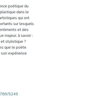
rience poétique du
 plastique dans le
rtistiques qui ont
ortants sur lesquels
 sentiments et des
e majeur, à savoir :
et stylistique ?
ues que le poète
r son expérience
56789/5249