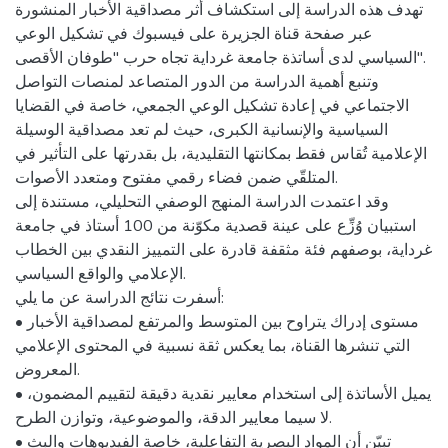
تهدف هذه الدراسة إلى استكشاف أثر مصداقية الأخبار المنشورة
عبر صفحة قناة الجزيرة على فيسبوك في تشكيل الوعي
السياسي لدى أساتذة جامعة غرداية تجاه حرب "طوفان الأقصى".
وتنبع أهمية الدراسة من الدور المتصاعد لمنصات التواصل
الاجتماعي في إعادة تشكيل الوعي الجمعي، خاصة في القضايا
السياسية والإنسانية الكبرى، حيث لم تعد مصداقية الوسيلة
الإعلامية تُقاس فقط بمكانتها التقليدية، بل بقدرتها على التأثير في
المتلقّي ضمن فضاء رقمي مفتوح ومتعدد الأصوات.
وقد اعتمدت الدراسة المنهج الوصفي التحليلي، مستندة إلى
استبيان وُزِّع على عينة قصدية مكوّنة من 100 أستاذ في جامعة
غرداية، بوصفهم فئة مثقفة قادرة على التمييز النقدي بين الخطاب
الإعلامي والواقع السياسي.
أسفرت نتائج الدراسة عن ما يلي:
• مستوى إدراك يتراوح بين المتوسط والمرتفع لمصداقية الأخبار
التي تنشرها القناة، بما يعكس ثقة نسبية في المحتوى الإعلامي
المعروض.
• يميل الأساتذة إلى استخدام معايير نقدية دقيقة لتقييم المضمون،
لا سيما معايير الدقة، والموضوعية، وتوازن الطرح.
• تبيّن أن المواد البصرية التفاعلية، خاصة الفيديوهات والبث