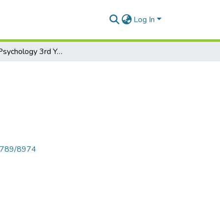
Log In
Cognitive Psychology 3rd Year Students of English
56789/8974