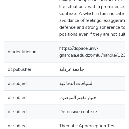
life situations, with a prominence of
Contexts A which in turn indicate r
avoidance of feelings, exaggerated
defense and strong adherence to i
positions even if they are not suita
https://dspace.univ-
dc.identifier.uri
ghardaia.edu.dz/xmlui/handle/1
dc.publisher
جامعة غرداية
dc.subject
السياقات الدفاعية
dc.subject
اختبار تفهم الموضوع
dc.subject
Defensive contexts
dc.subject
Thematic Apperception Test