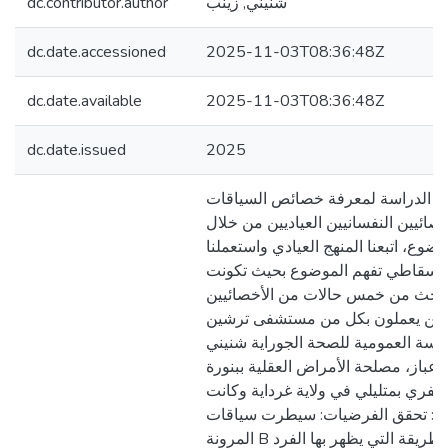
dc.contributor.author
شنيني, زينب
dc.date.accessioned
2025-11-03T08:36:48Z
dc.date.available
2025-11-03T08:36:48Z
dc.date.issued
2025
ه الدراسة لمعرفة خصائص السياقات
خصائيين النفسانيين العياديين من خلال
وضوع، اتبعنا المنهج العيادي واستعملنا
 الاسقاطي تفهم الموضوع بحيث تكونت
بحث من خمس حالات من الأخصائيين
ياديين يعملون بكل من مستشفى ترشين
ؤسسة العمومية للصحة الجوراية شنيني
باز، مصلحة الأمراض العقلية ببنورة
ومستشفى 18فيفري بمتليلي في ولاية غرداية وكانت
تالي: تحقق الفرضيات: سيطرت سياقات
المرونة B والتي تشير إلى الطريقة التي يظهر بها الفرد