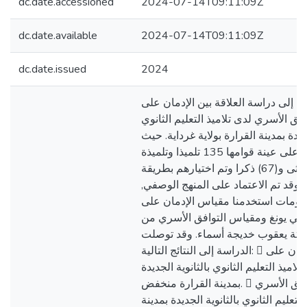
dc.date.accessioned
2024-07-14T09:11:09Z
dc.date.available
2024-07-14T09:11:09Z
dc.date.issued
2024
ة إلى دراسة العلاقة بين الإدمان على
افق الأسري لدى تلاميذ التعليم الثانوي
جديدة بمدينة القرارة بولاية غرداية. حيث
أجريت الدراسة على عينة قوامها 135 تلميذا وتلميذة
منهم: (68) أنثى و(67) ذكرا وتم اختيارهم بطريقة
 وقد تم الاعتماد على المنهج الوصفي
لومات استخدمنا مقياس الإدمان على
برلي يونغ ومقياس التوافق الأسري من
باحثة يعقوب خديجة أسماء. وقد توصلت
الدراسة إلى النتائج التالية:  مستوى الإدمان على
تلاميذ التعليم الثانوي بالثانوية الجديدة
بمدينة القرارة منخفض.  مستوى التوافق الأسري
التعليم الثانوي بالثانوية الجديدة بمدينة