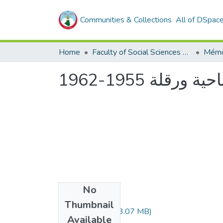
Communities & Collections
All of DSpac
Home
Faculty of Social Sciences and Humanities
Mémo
رقلة 1955-1962
No
Files
Thumbnail
908.04.253.pdf
(3.07 MB)
Available