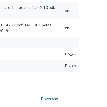
o. of bitstreams: 1 342.10.pdf:
en
 1 342.10.pdf: 1406001 bytes,
en
 2019
EN_en
EN_en
Download