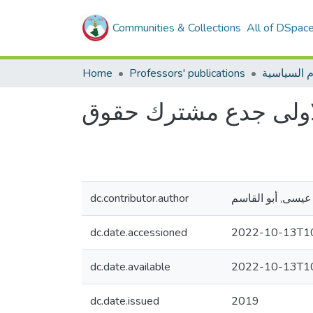
Communities & Collections
All of DSpac
Home
Professors' publications
اولى جدع مشترك حقوق
dc.contributor.author
عيسى, أبو القاسم
dc.date.accessioned
2022-10-13T10
dc.date.available
2022-10-13T10
dc.date.issued
2019