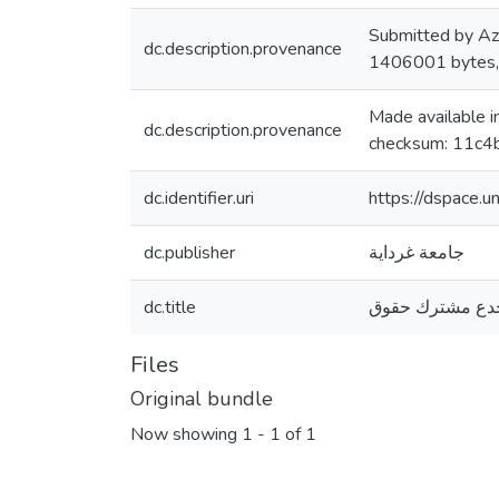
Submitted by Az
dc.description.provenance
1406001 bytes
Made available 
dc.description.provenance
checksum: 11c4
dc.identifier.uri
https://dspace.
dc.publisher
جامعة غرداية
dc.title
جدع مشترك حقوق
Files
Original bundle
Now showing
1 - 1 of 1