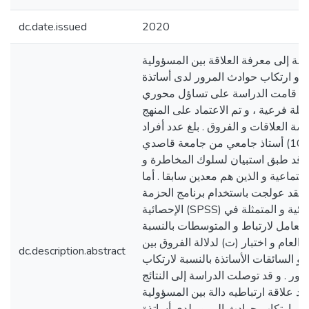
dc.date.issued
2020
سة إلى معرفة العلاقة بين المسؤولية
ة و ارتكاب حوادث المرور لدى أساتذة
، و قامت الدراسة على تساؤل محوري
ئلة فرعية ، و تم الاعتماد على المنهج
ة العلاقات و الفروق . بلغ عدد أفراد
عينة الدراسة (100) أستاذ جامعي من جامعة قاصدي
 وقد طبق استبيان لسلوك المخاطرة و
جتماعية و الذين هم معدين سابقا . أما
ت فقد عولجت باستخدام برنامج الحزمة
الإحصائية (SPSS) للمعالجة الإحصائية و المتمثلة في
عامل لارتباط و المتوسطات بالنسبة
 العام و اختبار (ت) لدلالة الفروق بين
dc.description.abstract
 و السائقات الأساتذة بالنسبة لارتكاب
ور . و قد توصلت الدراسة إلى النتائج
توجد علاقة ارتباطيه دالة بين المسؤولية