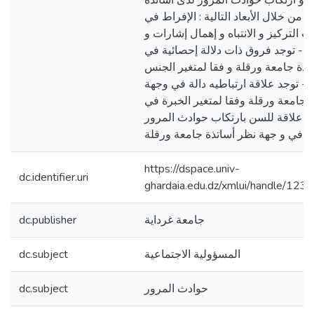
ة و ارتكاب حوادث المرور لدى أساتذة
ك من خلال الأبعاد التالية : الإفراط في
التركيز و الانتباه و إهمال إشارات و
 . - توجد فروق ذات دلالة إحصائية في
تذة جامعة ورقلة و فقا لمتغير الجنس
 . - توجد علاقة ارتباطيه دالة في وجهة
 جامعة ورقلة وفقا لمتغير الخبرة في
لك علاقة للسن بارتكاب حوادث المرور
في و جهة نظر أساتذة جامعة ورقلة .
https://dspace.univ-
dc.identifier.uri
ghardaia.edu.dz/xmlui/handle/1
جامعة غرداية
dc.publisher
المسؤولية الاجتماعية
dc.subject
حوادث المرور
dc.subject