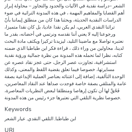
الشعر –دراسة نقدية في الآليات والحدود والتجاوز – محاولة إبراز
أهم القضايا والمفاهيم المهمة ، في هذه المدونة التراثية في ضوء
الدراسات النقدية الحديثة، وبحثنا هذا كان من منطلق إيماننا بأنّ
تراثنا النقدي العربي، لم يكن نقدا عاديا، بل كان نقدا متميزا،
ورجوعنا إليه لا يعني أننا نقدسه ونرتمي في أحضانه، بقدر ما
نعتبره تواصلا مع ماضينا التليد، ليزيدنا تركيزا ويكثف مادة البحث
لدينا، محاولين من وراء ذلك ، قراءة فكر ابن طباطبا الذي ضمنه
كتابه، نظرا لما تحمله هذه المدونة من نظرة جمالية ورؤية نقدية
استشرافية، تجاوزت عصر الرجل، حتى عجز نقاد عصره عن
مسايرتها، خصوصا فيما تعلق بقضية اللفظ والمعنى، وكذلك
الوحدة التآلفية، إضافة إلى اعتنائه بعناصر العملية الإبداعية بصفة
عامة والمتلقي بصفة خاصة فوجدت صداها عند النقاد المعاصرين،
فَحُقَّ لها أن تكون إرهاصا ومنطلقا لبعض النظريات المعاصرة،
خصوصا نظرية التلقي التي نعتبرها جزء رئيس من هذه المدونة.
Keywords
ابن طباطبا
,
التلقي النقدي
,
عيار الشعر
URI