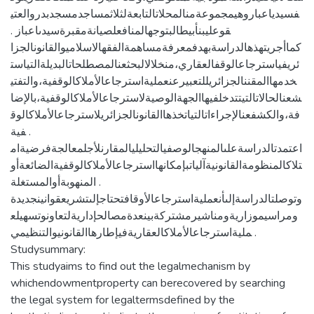
فسيدياعباروهيمجموعةمنالمحلاتالتابعةلثلاثمساجدمسجدبدروالعتي
قوعليبنأبيطالبتوجهالمنافعلصيانةمقبرةسيدىاعباز .
كماأجريتهذهالدراسةبهدفمعرفةمساهمةالفقهالاسلاميوالقانونالجزا
ئريفياسترجاعالوقفالعقاري،منخلالالبحثعنالمصطلحاتالبديلةالتياست
خدمهاالمقننالجزائريللتعبيرعنعمليةاسترجاعالأملاكالوقفية،والتفتي
شعنالحالاتالتيتتدخلفيهاالجهةالوصيةلاسترجاعالأملاكالوقفية،بالإضا
فة،والكشفعنالإجراءاتالتياتخذهاالقانونالجزائريلاسترجاعالأملاكالوق
فية .
اعتمدتالدراسةعلىالمنهجالوصفيالتحليليالمقارنلأجلمعالجةفرضيةام
تلاكالمنظومةالقانونيةآلياتبإمكانهااسترجاعالأملاكالوقفيةالضائعةأو
المنهوبةأوالمستغلة .
وتوصلتالدراسةإلىأنعمليةاسترجاعالأوقافتحتاجإلىتشريعقوانينجديدة
ومراسيموزاريةومناشيرمشتركةبينعدةمصالحإداريةلتعاونوتسهيلع
مليةاسترجاعالأملاكالعقاريةفيإطارهاالقانونيوالتنظيمي .
Studysummary:
This studyaims to find out the legalmechanism by
whichendowmentproperty can berecovered by searching
the legal system for legaltermsdefined by the