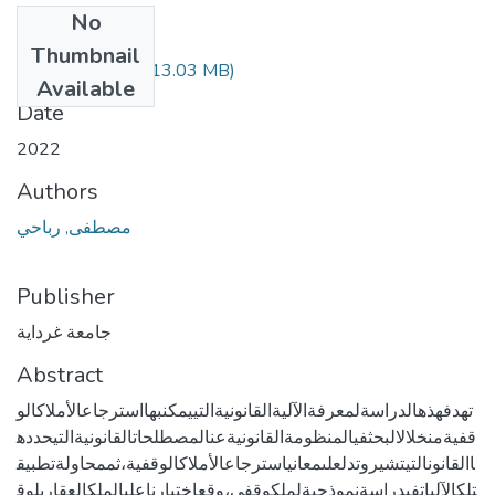
No
Files
Thumbnail
210.04.421.pdf
(13.03 MB)
Available
Date
2022
Authors
مصطفى, رباحي
Publisher
جامعة غرداية
Abstract
تهدفهذهالدراسةلمعرفةالآليةالقانونيةالتييمكنبهااسترجاعالأملاكالو
قفيةمنخلالالبحثفيالمنظومةالقانونيةعنالمصطلحاتالقانونيةالتيحدده
االقانونالتيتشيروتدلعلىمعانياسترجاعالأملاكالوقفية،ثممحاولةتطبيق
تلكالآلياتفيدراسةنموذجيةلملكوقفي،وقعاختيارناعلىالملكالعقاريلوق